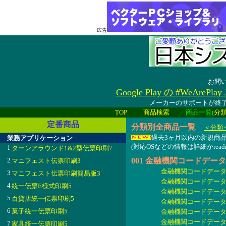
広告
お問
Google Play の #WeAreP
メーカーのサポートが終了
TOP
商品検索
商品一覧(
分
定番商品
分類別全商品一覧
＜分類
過去3ヶ月以内の新規
業務アプリケーション
(対応OSなどの情報は詳細かread
1
ターンアラウンド1&2型伝票印刷7
2
001 金融機関コードデータ
マニフェスト伝票印刷3
金融機関コードデータ200
3
マニフェスト伝票印刷簡易版3
金融機関コードデータ200
4
統一伝票E様式印刷5
金融機関コードデータ200
5
百貨店統一伝票印刷5
金融機関コードデータ200
6
菓子統一伝票印刷5
金融機関コードデータ200
金融機関コードデータ200
7
家具統一伝票印刷5