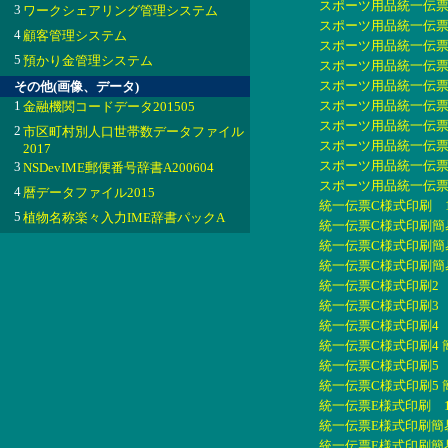
スポーツ用品統一伝票印刷
3
ワークシェアリング管理システム
スポーツ用品統一伝票印
4
顧客管理システム
スポーツ用品統一伝票印
5
預かり金管理システム
スポーツ用品統一伝票印
スポーツ用品統一伝票印刷
その他(画像、データ)
1
スポーツ用品統一伝票印刷
金融機関コードデータ201505
スポーツ用品統一伝票印刷
2
市区町村別人口世帯数データファイル
スポーツ用品統一伝票印刷
2017
スポーツ用品統一伝票印刷
3
NSDevIME郵便番号辞書A200604
スポーツ用品統一伝票印刷
4
暦データファイル2015
統一伝票C様式印刷 1.
5
植物名称楽々入力IME辞書パックA
統一伝票C様式印刷簡易版
統一伝票C様式印刷簡易版
統一伝票C様式印刷簡易版
統一伝票C様式印刷2 2.
統一伝票C様式印刷3 3
統一伝票C様式印刷4 4
統一伝票C様式印刷4 簡
統一伝票C様式印刷5 5
統一伝票C様式印刷5 簡
統一伝票E様式印刷 1.
統一伝票E様式印刷簡易版
統一伝票E様式印刷簡易版