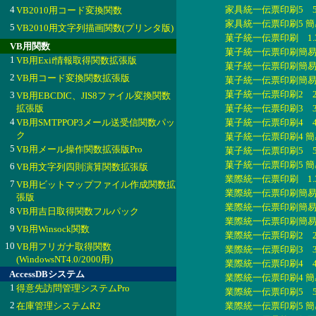
4
家具統一伝票印刷5 5.
VB2010用コード変換関数
家具統一伝票印刷5 簡易
5
VB2010用文字列描画関数(プリンタ版)
菓子統一伝票印刷 1.3
VB用関数
菓子統一伝票印刷簡易版
1
VB用Exif情報取得関数拡張版
菓子統一伝票印刷簡易版2
2
VB用コード変換関数拡張版
菓子統一伝票印刷簡易版3
菓子統一伝票印刷2 2.
3
VB用EBCDIC、JIS8ファイル変換関数
拡張版
菓子統一伝票印刷3 3.
4
VB用SMTPPOP3メール送受信関数パッ
菓子統一伝票印刷4 4.
ク
菓子統一伝票印刷4 簡易
5
VB用メール操作関数拡張版Pro
菓子統一伝票印刷5 5.
菓子統一伝票印刷5 簡易
6
VB用文字列四則演算関数拡張版
業際統一伝票印刷 1.3
7
VB用ビットマップファイル作成関数拡
業際統一伝票印刷簡易版
張版
業際統一伝票印刷簡易版2
8
VB用吉日取得関数フルパック
業際統一伝票印刷簡易版3
9
VB用Winsock関数
業際統一伝票印刷2 2.1
10
VB用フリガナ取得関数
業際統一伝票印刷3 3.
(WindowsNT4.0/2000用)
業際統一伝票印刷4 4.
AccessDBシステム
業際統一伝票印刷4 簡易
1
得意先訪問管理システムPro
業際統一伝票印刷5 5.
2
在庫管理システムR2
業際統一伝票印刷5 簡易