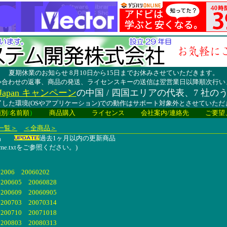
夏期休業のお知らせ 8月10日から15日までお休みさせていただきます。
い合わせの返事、商品の発送、ライセンスキーの送信は翌営業日以降順次行い
lay Japan キャンペーン
の中国 / 四国エリアの代表、7 社の
した環境(OSやアプリケーション)での動作はサポート対象外とさせていた
類別
/
名前順
）
商品購入
ライセンス
会社案内/連絡先
ご要望
一覧＞
＜全商品＞
商品
過去1ヶ月以内の更新商品
me.txtをご参照ください。)
6 20060202
605 20060828
609 20060905
703 20070314
710 20071018
803 20080313