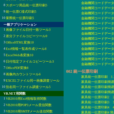
金融機関コードデータ200
8
スポーツ用品統一伝票印刷5
金融機関コードデータ200
9
統一伝票C様式印刷5
金融機関コードデータ20
10
業際統一伝票印刷5
金融機関コードデータ20
金融機関コードデータ201
一般アプリケーション
金融機関コードデータ201
1
画像ファイル日付一致ツール3
金融機関コードデータ201
2
差分ファイルコピーツール9
金融機関コードデータ201
3
OfficeHTML変換10
金融機関コードデータ201
4
Exif情報一覧表作成ツール8
金融機関コードデータ201
金融機関コードデータ201
5
ExcelWeb表変換10
金融機関コードデータ201
6
日付指定ファイルコピーツール3
金融機関コードデータ201
7
OfficePDF変換8
002 統一伝票印刷
8
画像内カウントツール6
家具統一伝票印刷 1.3
9
EXCELファイル同一画像調査ツール
家具統一伝票印刷簡易版
10
別名同一ファイル調査ツール5
家具統一伝票印刷簡易版2
家具統一伝票印刷簡易版3
VB.NET用関数
家具統一伝票印刷2 2.1
1
VB2010用Exif情報取得関数
家具統一伝票印刷3 3.
2
VB2010用POP3メール受信関数
家具統一伝票印刷4 4.
3
VB2010用SMTPメール送信関数
家具統一伝票印刷4 簡易