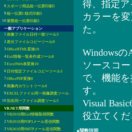
得、指定ア
8
スポーツ用品統一伝票印刷5
9
統一伝票C様式印刷5
カラーを変
10
業際統一伝票印刷5
た。
一般アプリケーション
1
画像ファイル日付一致ツール3
2
差分ファイルコピーツール9
3
OfficeHTML変換10
Window
4
Exif情報一覧表作成ツール8
ソースコー
5
ExcelWeb表変換10
6
日付指定ファイルコピーツール3
で、機能を
7
OfficePDF変換8
8
画像内カウントツール6
す。
9
EXCELファイル同一画像調査ツール
10
Visual 
別名同一ファイル調査ツール5
VB.NET用関数
役立てくだ
1
VB2010用Exif情報取得関数
2
VB2010用POP3メール受信関数
3
VB2010用SMTPメール送信関数
●関数説明