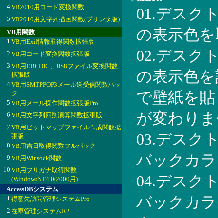
4
VB2010用コード変換関数
01.デス
5
VB2010用文字列描画関数(プリンタ版)
の表示色を
VB用関数
1
VB用Exif情報取得関数拡張版
02.デス
2
VB用コード変換関数拡張版
3
VB用EBCDIC、JIS8ファイル変換関数
の表示色を設
拡張版
4
VB用SMTPPOP3メール送受信関数パッ
で壁紙を貼
ク
5
VB用メール操作関数拡張版Pro
が変わりま
6
VB用文字列四則演算関数拡張版
7
VB用ビットマップファイル作成関数拡
03.デス
張版
8
VB用吉日取得関数フルパック
バックカラ
9
VB用Winsock関数
10
VB用フリガナ取得関数
04.デス
(WindowsNT4.0/2000用)
AccessDBシステム
バックカラ
1
得意先訪問管理システムPro
2
在庫管理システムR2