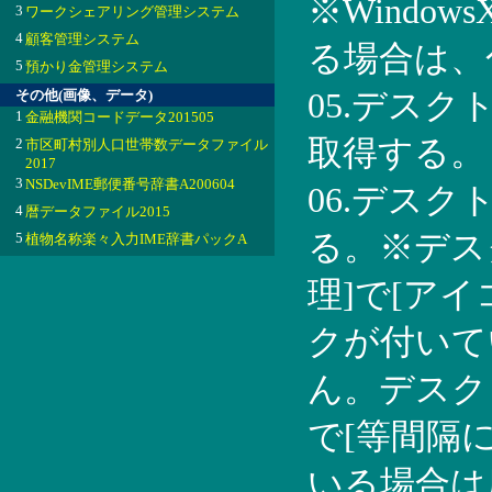
※Windo
3
ワークシェアリング管理システム
4
顧客管理システム
る場合は、
5
預かり金管理システム
その他(画像、データ)
05.デス
1
金融機関コードデータ201505
取得する。
2
市区町村別人口世帯数データファイル
2017
3
NSDevIME郵便番号辞書A200604
06.デス
4
暦データファイル2015
る。※デス
5
植物名称楽々入力IME辞書パックA
理]で[ア
クが付いて
ん。デスク
で[等間隔
いる場合は