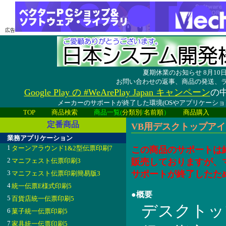
広告
夏期休業のお知らせ 8月1
お問い合わせの返事、商品の発送、
Google Play の #WeArePlay Japan キャンペーン
の中
メーカーのサポートが終了した環境(OSやアプリケーシ
TOP
商品検索
商品一覧(
分類別
/
名前順
）
商品購入
定番商品
VB用デスクトップアイコ
業務アプリケーション
1
ターンアラウンド1&2型伝票印刷7
この商品のサポートは
2
マニフェスト伝票印刷3
販売しておりますが、
3
サポートが終了したた
マニフェスト伝票印刷簡易版3
4
統一伝票E様式印刷5
●概要
5
百貨店統一伝票印刷5
デスクトッ
6
菓子統一伝票印刷5
7
家具統一伝票印刷5