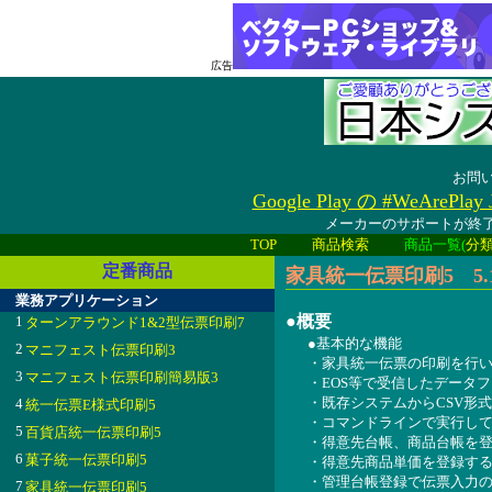
広告
お問
Google Play の #WeAreP
メーカーのサポートが終了
TOP
商品検索
商品一覧(
分
定番商品
家具統一伝票印刷5 5.1
業務アプリケーション
●概要
1
ターンアラウンド1&2型伝票印刷7
●基本的な機能
2
マニフェスト伝票印刷3
・家具統一伝票の印刷を行
3
マニフェスト伝票印刷簡易版3
・EOS等で受信したデータ
・既存システムからCSV形
4
統一伝票E様式印刷5
・コマンドラインで実行し
5
百貨店統一伝票印刷5
・得意先台帳、商品台帳を
6
菓子統一伝票印刷5
・得意先商品単価を登録す
・管理台帳登録で伝票入力
7
家具統一伝票印刷5