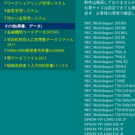
動作は確認しておりません
3
ワークシェアリング管理システム
伝票サイズは設定できても
4
顧客管理システム
必ず、お客様の環境で確認
5
預かり金管理システム
NEC MultiImpact 201HA
その他(画像、データ)
NEC MultiImpact 201HE
1
金融機関コードデータ201505
NEC MultiImpact 201MA
NEC MultiImpact 201SE
2
市区町村別人口世帯数データファイル
NEC MultiImpact 700JA
2017
NEC MultiImpact 700JE
3
NSDevIME郵便番号辞書A200604
NEC MultiImpact 700LA
NEC MultiImpact 700LE
4
暦データファイル2015
NEC MultiImpact 700LX2
5
植物名称楽々入力IME辞書パックA
NEC MultiImpact 700XA
NEC MultiImpact 700XE
NEC MultiImpact 720AE
NEC MultiImpact 720SE
NEC MultiImpact 750/210A(1
NEC MultiImpact 750/210A(1
NEC MultiImpact 750/500E
NEC MultiImpact 750/560(16
NEC MultiImpact 750/560(16
NEC MultiImpact 750/850A(1
NEC MultiImpact 750/850A(1
EPSON VP-1200U ESC/P
EPSON VP-1900 ESC/P
EPSON VP-2300 ESC/P
EPSON VP-4300 ESC/P