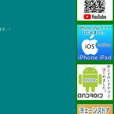
ます。）
。