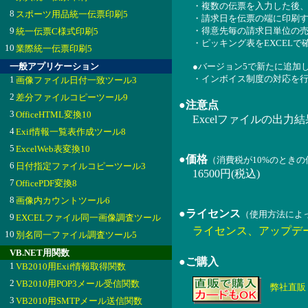
・複数の伝票を入力した後
8
スポーツ用品統一伝票印刷5
・請求日を伝票の端に印刷
9
・得意先毎の請求日単位の売
統一伝票C様式印刷5
・ピッキング表をEXCELで
10
業際統一伝票印刷5
一般アプリケーション
●バージョン5で新たに追加
・インボイス制度の対応を
1
画像ファイル日付一致ツール3
2
差分ファイルコピーツール9
●注意点
3
OfficeHTML変換10
Excelファイルの出力結果を
4
Exif情報一覧表作成ツール8
5
ExcelWeb表変換10
●価格
（消費税が10%のとき
6
日付指定ファイルコピーツール3
16500円(税込)
7
OfficePDF変換8
8
画像内カウントツール6
●ライセンス
（使用方法によ
9
EXCELファイル同一画像調査ツール
ライセンス、アップデ
10
別名同一ファイル調査ツール5
VB.NET用関数
●ご購入
1
VB2010用Exif情報取得関数
2
VB2010用POP3メール受信関数
弊社直販
3
VB2010用SMTPメール送信関数