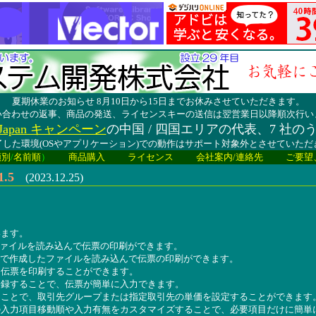
夏期休業のお知らせ 8月10日から15日までお休みさせていただきます。
い合わせの返事、商品の発送、ライセンスキーの送信は翌営業日以降順次行い
lay Japan キャンペーン
の中国 / 四国エリアの代表、7 社の
した環境(OSやアプリケーション)での動作はサポート対象外とさせていた
類別
/
名前順
）
商品購入
ライセンス
会社案内/連絡先
ご要望
.5
(2023.12.25)
います。
ファイルを読み込んで伝票の印刷ができます。
式で作成したファイルを読み込んで伝票の印刷ができます。
て伝票を印刷することができます。
登録することで、伝票が簡単に入力できます。
ることで、取引先グループまたは指定取引先の単価を設定することができます
の入力項目移動順や入力有無をカスタマイズすることで、必要項目だけに簡単