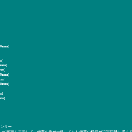
(0mm)
m)
0mm)
mm)
(0mm)
mm)
(0mm)
m)
mm)
リンター
ュー]画面を表示して、伝票の縦が一致しており伝票の横幅が設定用紙に収ま