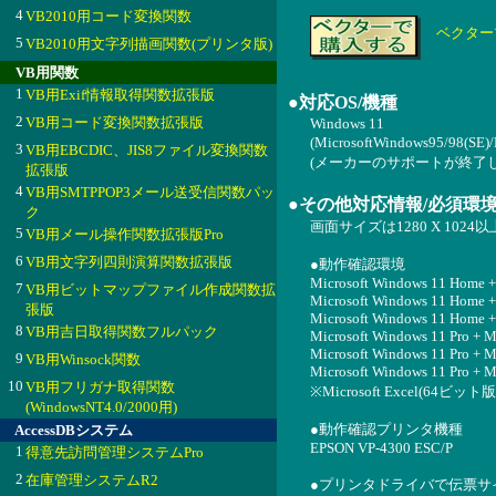
4
VB2010用コード変換関数
ベクター
5
VB2010用文字列描画関数(プリンタ版)
VB用関数
1
VB用Exif情報取得関数拡張版
●対応OS/機種
2
VB用コード変換関数拡張版
Windows 11
(MicrosoftWindows95/98(
3
VB用EBCDIC、JIS8ファイル変換関数
(メーカーのサポートが終了
拡張版
4
VB用SMTPPOP3メール送受信関数パッ
●その他対応情報/必須環
ク
画面サイズは1280 X 102
5
VB用メール操作関数拡張版Pro
6
VB用文字列四則演算関数拡張版
●動作確認環境
Microsoft Windows 11 Home +
7
VB用ビットマップファイル作成関数拡
Microsoft Windows 11 Home +
張版
Microsoft Windows 11 Home +
8
VB用吉日取得関数フルパック
Microsoft Windows 11 Pro + M
Microsoft Windows 11 Pro + M
9
VB用Winsock関数
Microsoft Windows 11 Pro + M
10
VB用フリガナ取得関数
※Microsoft Excel(6
(WindowsNT4.0/2000用)
●動作確認プリンタ機種
AccessDBシステム
EPSON VP-4300 ESC/P
1
得意先訪問管理システムPro
2
在庫管理システムR2
●プリンタドライバで伝票サ