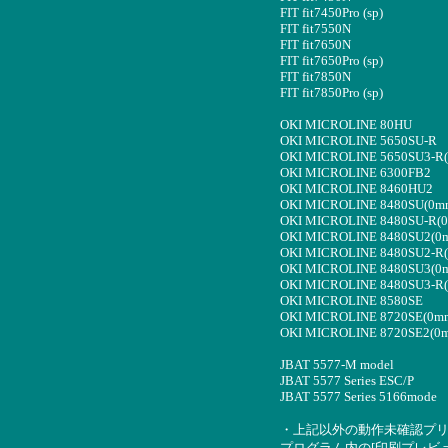
FIT fit7450Pro (sp)
FIT fit7550N
FIT fit7650N
FIT fit7650Pro (sp)
FIT fit7850N
FIT fit7850Pro (sp)
OKI MICROLINE 80HU
OKI MICROLINE 5650SU-R
OKI MICROLINE 5650SU3-R
OKI MICROLINE 6300FB2
OKI MICROLINE 8460HU2
OKI MICROLINE 8480SU(0m
OKI MICROLINE 8480SU-R(
OKI MICROLINE 8480SU2(0
OKI MICROLINE 8480SU2-R
OKI MICROLINE 8480SU3(0
OKI MICROLINE 8480SU3-R
OKI MICROLINE 8580SE
OKI MICROLINE 8720SE(0m
OKI MICROLINE 8720SE2(0
JBAT 5577-M model
JBAT 5577 Series ESC/P
JBAT 5577 Series 5166mode
・上記以外の動作未確認プ
プログラム内の[印刷プレビ