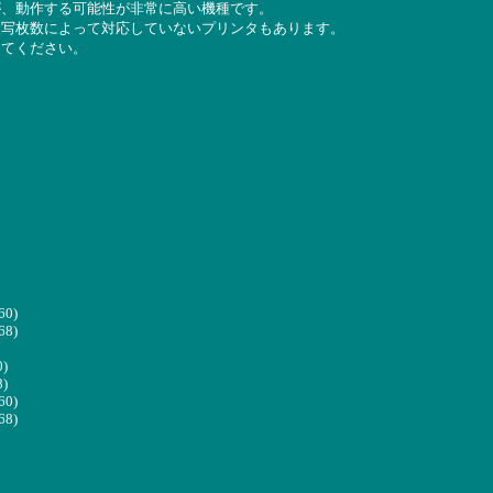
が、動作する可能性が非常に高い機種です。
複写枚数によって対応していないプリンタもあります。
してください。
60)
68)
0)
8)
60)
68)