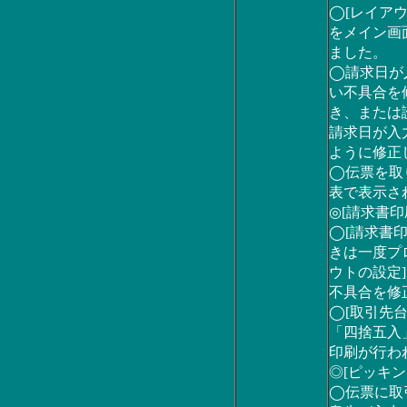
◯[レイアウ
をメイン画
ました。
◯請求日が
い不具合を
き、または
請求日が入
ように修正
◯伝票を取
表で表示さ
◎[請求書印
◯[請求書
きは一度プ
ウトの設定
不具合を修
◯[取引先台
「四捨五入
印刷が行わ
◎[ピッキン
◯伝票に取