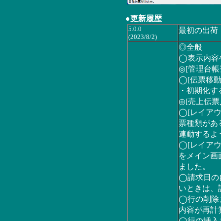
●更新履歴
5.0.0
最初の出荷
(2023/8/2)
◎全般
◯表示内容
◎[管理台帳
◯[伝票移動
・初期化す
◎[売上伝票
◯[レイア
票種類があ
連動するよ
◯[レイアウ
をメイン画
ました。
◯請求日の
いときは、
◯行の削除
内容が再計