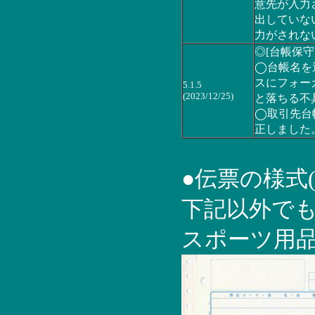
意先が入力
出していな
力がされな
◎[台帳保守
◯台帳名を
スにフォー
5.1.5
(2023/12/25)
と落ちる不
◯取引先台
正しました
●伝票の様式
下記以外で
スポーツ用品