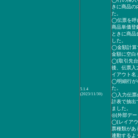
◯行の挿入
きに商品の
た。
◯伝票を呼
商品単価登
ときに商品
した。
◯金額計算
金額に空白
◯[取引先
後、伝票入
イアウト名
◯明細行が
た。
5.1.4
(2023/11/30)
◯入力伝票
計表で抽出
ました。
◎[外部デー
◯[レイア
票種類があ
連動するよ