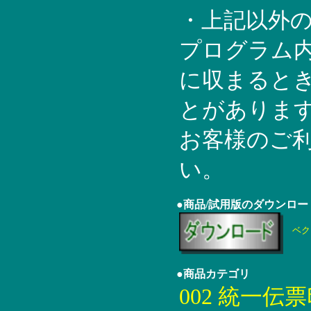
・上記以外
プログラム内
に収まると
とがありま
お客様のご
い。
●商品/試用版のダウンロー
ベク
●商品カテゴリ
002 統一伝