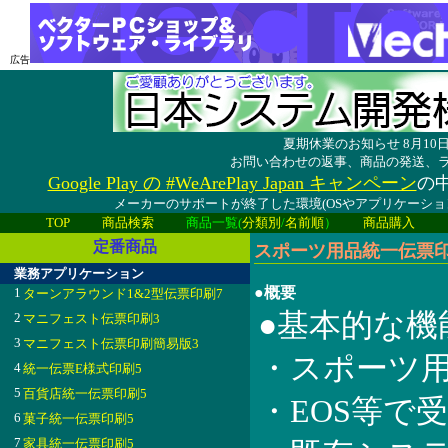
広告
夏期休業のお知らせ 8月1
お問い合わせの返事、商品の発送、
Google Play の #WeArePlay Japan キャンペーン
の中
メーカーのサポートが終了した環境(OSやアプリケーシ
TOP
商品検索
商品一覧(
分類別
/
名前順
）
商品購入
定番商品
スポーツ用品統一伝票印刷5
業務アプリケーション
●概要
1
ターンアラウンド1&2型伝票印刷7
●基本的な機
2
マニフェスト伝票印刷3
3
マニフェスト伝票印刷簡易版3
・スポーツ用
4
統一伝票E様式印刷5
5
百貨店統一伝票印刷5
・EOS等で
6
菓子統一伝票印刷5
7
家具統一伝票印刷5