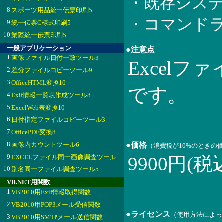
・既存シス
8
スポーツ用品統一伝票印刷5
・コマンド
9
統一伝票C様式印刷5
10
業際統一伝票印刷5
一般アプリケーション
●注意点
1
画像ファイル日付一致ツール3
Excelファ
2
差分ファイルコピーツール9
3
OfficeHTML変換10
です。
4
Exif情報一覧表作成ツール8
5
ExcelWeb表変換10
6
日付指定ファイルコピーツール3
7
OfficePDF変換8
8
画像内カウントツール6
●価格
（消費税が10%のときの
9
EXCELファイル同一画像調査ツール
9900円(税
10
別名同一ファイル調査ツール5
VB.NET用関数
1
VB2010用Exif情報取得関数
2
VB2010用POP3メール受信関数
●ライセンス
（使用方法によっ
3
VB2010用SMTPメール送信関数