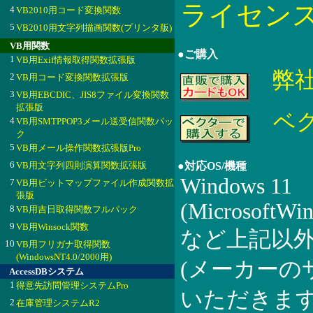
ライセン
4
VB2010用コード変換関数
5
VB2010用文字列描画関数(プリンタ版)
VB用関数
●ご購入
1
VB用Exif情報取得関数拡張版
弊
2
VB用コード変換関数拡張版
3
VB用EBCDIC、JIS8ファイル変換関数
拡張版
ベ
4
VB用SMTPPOP3メール送受信関数パッ
ク
5
VB用メール操作関数拡張版Pro
6
VB用文字列四則演算関数拡張版
●対応OS/機種
Windows 11
7
VB用ビットマップファイル作成関数拡
張版
(MicrosoftWin
8
VB用吉日取得関数フルパック
9
VB用Winsock関数
など上記以外
10
VB用フリガナ取得関数
(WindowsNT4.0/2000用)
(メーカーの
AccessDBシステム
1
得意先訪問管理システムPro
いただきます
2
在庫管理システムR2