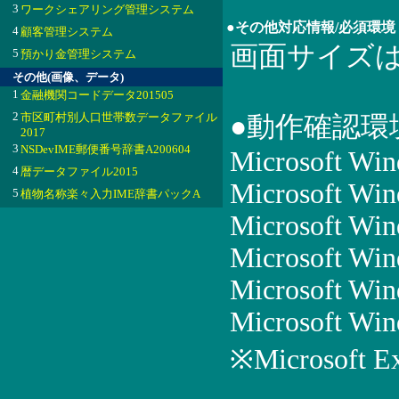
3
ワークシェアリング管理システム
●その他対応情報/必須環境
4
顧客管理システム
画面サイズは1
5
預かり金管理システム
その他(画像、データ)
1
金融機関コードデータ201505
2
市区町村別人口世帯数データファイル
●動作確認環
2017
3
NSDevIME郵便番号辞書A200604
Microsoft Win
4
暦データファイル2015
Microsoft Win
5
植物名称楽々入力IME辞書パックA
Microsoft Win
Microsoft Win
Microsoft Win
Microsoft Win
※Microso