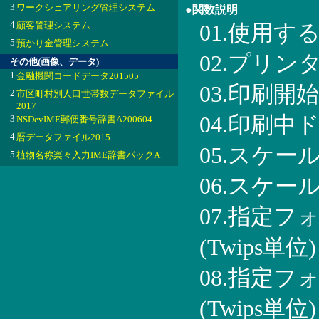
3
ワークシェアリング管理システム
●関数説明
4
顧客管理システム
01.使用
5
預かり金管理システム
02.プリ
その他(画像、データ)
1
金融機関コードデータ201505
03.印刷開
2
市区町村別人口世帯数データファイル
2017
04.印刷
3
NSDevIME郵便番号辞書A200604
4
暦データファイル2015
05.スケ
5
植物名称楽々入力IME辞書パックA
06.スケ
07.指定
(Twips単位)
08.指定
(Twips単位)