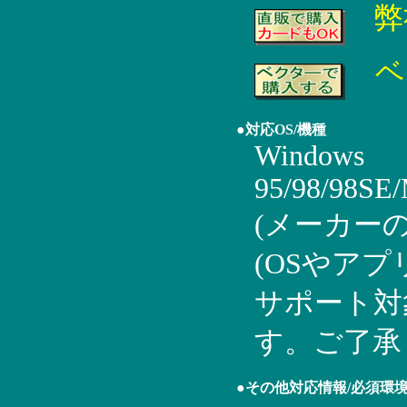
弊
ベ
●対応OS/機種
Windows
95/98/98SE
(メーカー
(OSやア
サポート対
す。ご了承
●その他対応情報/必須環