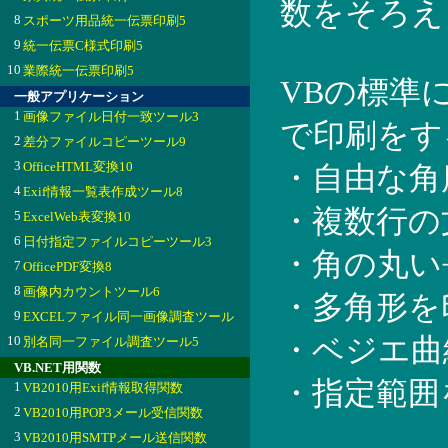
数をそろえ
8
スポーツ用品統一伝票印刷5
9
統一伝票C様式印刷5
10
業際統一伝票印刷5
VBの標準
一般アプリケーション
1
画像ファイル日付一致ツール3
で印刷をす
2
差分ファイルコピーツール9
3
OfficeHTML変換10
・自由な角
4
Exif情報一覧表作成ツール8
・複数行の
5
ExcelWeb表変換10
6
日付指定ファイルコピーツール3
・角の丸い
7
OfficePDF変換8
8
画像内カウントツール6
・多角形を
9
EXCELファイル同一画像調査ツール
10
・ベジエ曲
別名同一ファイル調査ツール5
VB.NET用関数
・指定範囲
1
VB2010用Exif情報取得関数
2
VB2010用POP3メール受信関数
3
VB2010用SMTPメール送信関数