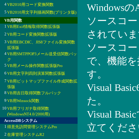
4
VB2010用コード変換関数
Window
5
VB2010用文字列描画関数(プリンタ版)
ソースコードはV
VB用関数
1
VB用Exif情報取得関数拡張版
されていま
2
VB用コード変換関数拡張版
3
VB用EBCDIC、JIS8ファイル変換関数
ソースコー
拡張版
4
VB用SMTPPOP3メール送受信関数パッ
で、機能を
ク
5
VB用メール操作関数拡張版Pro
す。
6
VB用文字列四則演算関数拡張版
7
VB用ビットマップファイル作成関数拡
Visual B
張版
8
VB用吉日取得関数フルパック
た。
9
VB用Winsock関数
10
VB用フリガナ取得関数
Visual 
(WindowsNT4.0/2000用)
AccessDBシステム
立てくださ
1
得意先訪問管理システムPro
2
在庫管理システムR2