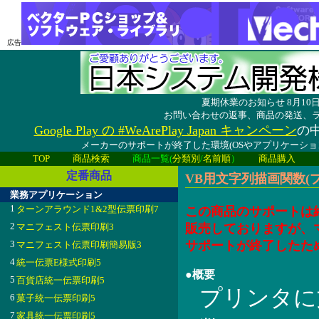
広告
夏期休業のお知らせ 8月1
お問い合わせの返事、商品の発送、
Google Play の #WeArePlay Japan キャンペーン
の中
メーカーのサポートが終了した環境(OSやアプリケーシ
TOP
商品検索
商品一覧(
分類別
/
名前順
）
商品購入
定番商品
VB用文字列描画関数(プリ
業務アプリケーション
1
ターンアラウンド1&2型伝票印刷7
この商品のサポートは
2
マニフェスト伝票印刷3
販売しておりますが、
3
サポートが終了したた
マニフェスト伝票印刷簡易版3
4
統一伝票E様式印刷5
●概要
5
百貨店統一伝票印刷5
プリンタに
6
菓子統一伝票印刷5
7
家具統一伝票印刷5