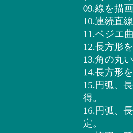
09.線を描
10.連続直
11.ベジエ
12.長方形
13.角の
14.長方
15.円弧
得。
16.円弧
定。