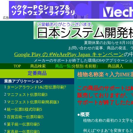
広告
夏期休業のお知らせ 8月1
お問い合わせの返事、商品の発送、
Google Play の #WeArePlay Japan キャンペーン
の中
メーカーのサポートが終了した環境(OSやアプリケーシ
TOP
商品検索
商品一覧(
分類別
/
名前順
）
商品購入
定番商品
植物名称楽々入力IME辞書
業務アプリケーション
1
ターンアラウンド1&2型伝票印刷7
この商品のサポートは
2
マニフェスト伝票印刷3
販売しておりますが、
3
サポートが終了したた
マニフェスト伝票印刷簡易版3
4
統一伝票E様式印刷5
●概要
5
百貨店統一伝票印刷5
植物の名称の最初の３文字を
6
菓子統一伝票印刷5
例えば”やまあ”を変換する
7
家具統一伝票印刷5