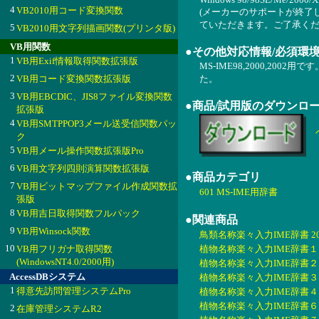
4
VB2010用コード変換関数
(メーカーのサポートが終了
ていただきます。ご了承くだ
5
VB2010用文字列描画関数(プリンタ版)
VB用関数
●その他対応情報/必須環
1
VB用Exif情報取得関数拡張版
MS-IME98,2000,2002
2
VB用コード変換関数拡張版
た。
3
VB用EBCDIC、JIS8ファイル変換関数
●商品/試用版のダウンロ
拡張版
4
VB用SMTPPOP3メール送受信関数パッ
ク
5
VB用メール操作関数拡張版Pro
6
VB用文字列四則演算関数拡張版
●商品カテゴリ
7
VB用ビットマップファイル作成関数拡
601 MS-IME用辞書
張版
8
VB用吉日取得関数フルパック
●関連商品
9
VB用Winsock関数
鳥類名称楽々入力IME辞書 200
10
VB用フリガナ取得関数
植物名称楽々入力IME辞書１ 20
(WindowsNT4.0/2000用)
植物名称楽々入力IME辞書２ 20
AccessDBシステム
植物名称楽々入力IME辞書３ 20
1
得意先訪問管理システムPro
植物名称楽々入力IME辞書４ 20
植物名称楽々入力IME辞書６ 20
2
在庫管理システムR2