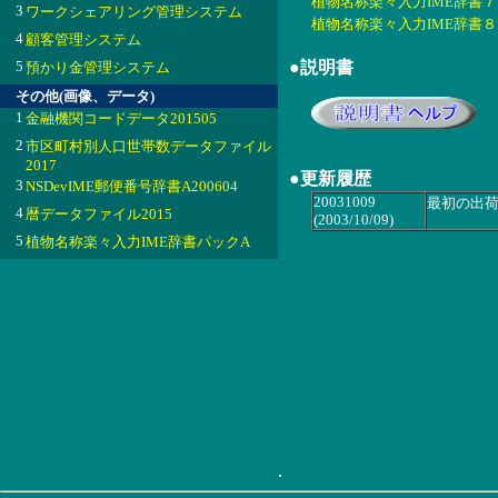
植物名称楽々入力IME辞書７ 20
3
ワークシェアリング管理システム
植物名称楽々入力IME辞書８ 20
4
顧客管理システム
5
●説明書
預かり金管理システム
その他(画像、データ)
1
金融機関コードデータ201505
2
市区町村別人口世帯数データファイル
2017
●更新履歴
3
NSDevIME郵便番号辞書A200604
20031009
最初の出
4
暦データファイル2015
(2003/10/09)
5
植物名称楽々入力IME辞書パックA
.