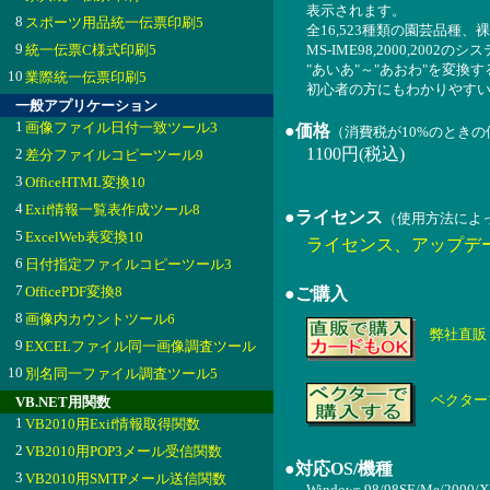
表示されます。
8
スポーツ用品統一伝票印刷5
全16,523種類の園芸品
9
統一伝票C様式印刷5
MS-IME98,2000,200
"あいあ"～"あおわ"を変
10
業際統一伝票印刷5
初心者の方にもわかりやす
一般アプリケーション
1
画像ファイル日付一致ツール3
●価格
（消費税が10%のとき
1100円(税込)
2
差分ファイルコピーツール9
3
OfficeHTML変換10
4
Exif情報一覧表作成ツール8
●ライセンス
（使用方法によ
5
ExcelWeb表変換10
ライセンス、アップデ
6
日付指定ファイルコピーツール3
7
OfficePDF変換8
●ご購入
8
画像内カウントツール6
弊社直販
9
EXCELファイル同一画像調査ツール
10
別名同一ファイル調査ツール5
ベクター
VB.NET用関数
1
VB2010用Exif情報取得関数
2
VB2010用POP3メール受信関数
●対応OS/機種
3
VB2010用SMTPメール送信関数
Windows 98/98SE/Me/2000/X