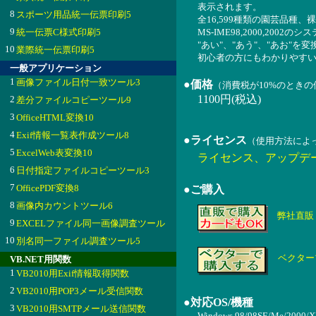
表示されます。
8
スポーツ用品統一伝票印刷5
全16,599種類の園芸品
9
統一伝票C様式印刷5
MS-IME98,2000,200
"あい"、"あう"、"あお"
10
業際統一伝票印刷5
初心者の方にもわかりやす
一般アプリケーション
1
画像ファイル日付一致ツール3
●価格
（消費税が10%のとき
1100円(税込)
2
差分ファイルコピーツール9
3
OfficeHTML変換10
4
Exif情報一覧表作成ツール8
●ライセンス
（使用方法によ
5
ExcelWeb表変換10
ライセンス、アップデ
6
日付指定ファイルコピーツール3
7
OfficePDF変換8
●ご購入
8
画像内カウントツール6
弊社直販
9
EXCELファイル同一画像調査ツール
10
別名同一ファイル調査ツール5
ベクター
VB.NET用関数
1
VB2010用Exif情報取得関数
2
VB2010用POP3メール受信関数
●対応OS/機種
3
VB2010用SMTPメール送信関数
Windows 98/98SE/Me/2000/X