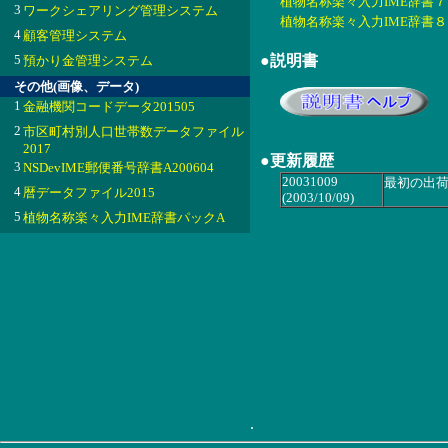
植物名称楽々入力IME辞書７ 20
3
ワークシェアリング管理システム
植物名称楽々入力IME辞書８ 20
4
顧客管理システム
5
●説明書
預かり金管理システム
その他(画像、データ)
1
金融機関コードデータ201505
2
市区町村別人口世帯数データファイル
2017
●更新履歴
3
NSDevIME郵便番号辞書A200604
20031009
最初の出
4
暦データファイル2015
(2003/10/09)
5
植物名称楽々入力IME辞書パックA
.