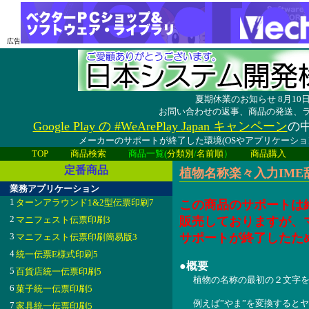
広告
夏期休業のお知らせ 8月1
お問い合わせの返事、商品の発送、
Google Play の #WeArePlay Japan キャンペーン
の中
メーカーのサポートが終了した環境(OSやアプリケーシ
TOP
商品検索
商品一覧(
分類別
/
名前順
）
商品購入
定番商品
植物名称楽々入力IME辞書
業務アプリケーション
1
ターンアラウンド1&2型伝票印刷7
この商品のサポートは
2
マニフェスト伝票印刷3
販売しておりますが、
3
サポートが終了したた
マニフェスト伝票印刷簡易版3
4
統一伝票E様式印刷5
●概要
5
百貨店統一伝票印刷5
植物の名称の最初の２文字を
6
菓子統一伝票印刷5
例えば”やま”を変換すると
7
家具統一伝票印刷5