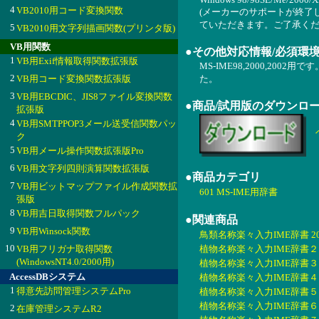
4
VB2010用コード変換関数
(メーカーのサポートが終了
ていただきます。ご了承くだ
5
VB2010用文字列描画関数(プリンタ版)
VB用関数
●その他対応情報/必須環
1
VB用Exif情報取得関数拡張版
MS-IME98,2000,2002
2
VB用コード変換関数拡張版
た。
3
VB用EBCDIC、JIS8ファイル変換関数
●商品/試用版のダウンロ
拡張版
4
VB用SMTPPOP3メール送受信関数パッ
ク
5
VB用メール操作関数拡張版Pro
6
VB用文字列四則演算関数拡張版
●商品カテゴリ
7
VB用ビットマップファイル作成関数拡
601 MS-IME用辞書
張版
8
VB用吉日取得関数フルパック
●関連商品
9
VB用Winsock関数
鳥類名称楽々入力IME辞書 200
10
VB用フリガナ取得関数
植物名称楽々入力IME辞書２ 20
(WindowsNT4.0/2000用)
植物名称楽々入力IME辞書３ 20
AccessDBシステム
植物名称楽々入力IME辞書４ 20
1
得意先訪問管理システムPro
植物名称楽々入力IME辞書５ 20
植物名称楽々入力IME辞書６ 20
2
在庫管理システムR2