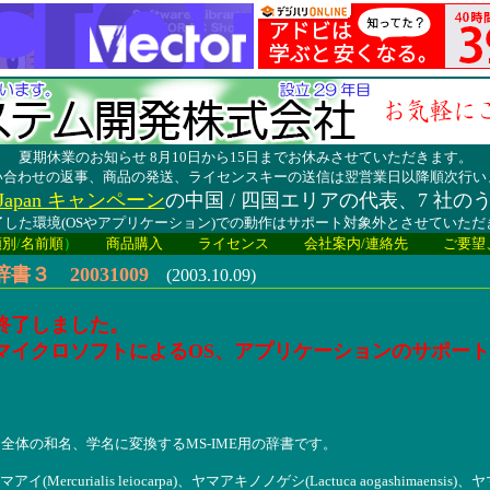
夏期休業のお知らせ 8月10日から15日までお休みさせていただきます。
い合わせの返事、商品の発送、ライセンスキーの送信は翌営業日以降順次行い
lay Japan キャンペーン
の中国 / 四国エリアの代表、7 社の
した環境(OSやアプリケーション)での動作はサポート対象外とさせていた
類別
/
名前順
）
商品購入
ライセンス
会社案内/連絡先
ご要望
３ 20031009
(2003.10.09)
終了しました。
マイクロソフトによるOS、アプリケーションのサポー
全体の和名、学名に変換するMS-IME用の辞書です。
curialis leiocarpa)、ヤマアキノノゲシ(Lactuca aogashimaensis)、ヤマアジサイ