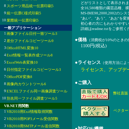
どがリストとして表示され
8
スポーツ用品統一伝票印刷5
全16,580種類の園芸品
9
統一伝票C様式印刷5
MS-IME98,2000,200
"あい"、"あう"、"あお"
10
業際統一伝票印刷5
初心者の方にもわかりやす
一般アプリケーション
詳細はreadme.txtをご参照
1
画像ファイル日付一致ツール3
●価格
（消費税が10%のとき
2
差分ファイルコピーツール9
1100円(税込)
3
OfficeHTML変換10
4
Exif情報一覧表作成ツール8
5
●ライセンス
ExcelWeb表変換10
（使用方法によ
6
ライセンス、アップデ
日付指定ファイルコピーツール3
7
OfficePDF変換8
●ご購入
8
画像内カウントツール6
9
EXCELファイル同一画像調査ツール
弊社直販
10
別名同一ファイル調査ツール5
VB.NET用関数
ベクター
1
VB2010用Exif情報取得関数
2
VB2010用POP3メール受信関数
3
VB2010用SMTPメール送信関数
●対応OS/機種