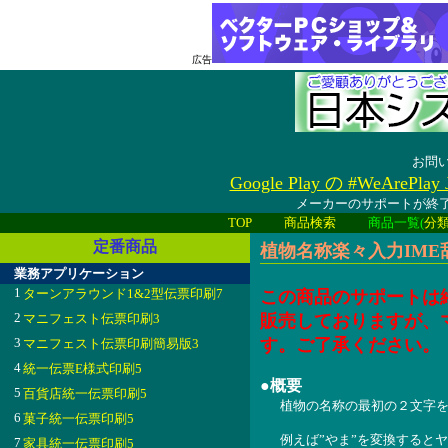
広告
お問
Google Play の #WeAreP
メーカーのサポートが終了
TOP
商品検索
商品一覧(
分
定番商品
植物名称楽々入力IME辞書
業務アプリケーション
1
ターンアラウンド1&2型伝票印刷7
この商品のサポートは
2
マニフェスト伝票印刷3
販売しておりますが、
3
す。ご了承ください。
マニフェスト伝票印刷簡易版3
4
統一伝票E様式印刷5
●概要
5
百貨店統一伝票印刷5
植物の名称の最初の２文字を
6
菓子統一伝票印刷5
例えば”やま”を変換するとヤマアイ(Mer
7
家具統一伝票印刷5