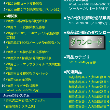
4
VB2010用コード変換関数
Windows 98/98SE/Me/2000/X
(メーカーのサポートが終了
5
VB2010用文字列描画関数(プリンタ版)
VB用関数
●その他対応情報/必須環
1
VB用Exif情報取得関数拡張版
MS-IME98,2000,200
2
VB用コード変換関数拡張版
●商品/試用版のダウンロ
3
VB用EBCDIC、JIS8ファイル変換関数
拡張版
4
VB用SMTPPOP3メール送受信関数パッ
ク
5
VB用メール操作関数拡張版Pro
●商品カテゴリ
6
VB用文字列四則演算関数拡張版
601 MS-IME用辞書
7
VB用ビットマップファイル作成関数拡
張版
●関連商品
8
VB用吉日取得関数フルパック
鳥類名称楽々入力IME辞書 200
9
VB用Winsock関数
植物名称楽々入力IME辞書１ 20
10
VB用フリガナ取得関数
植物名称楽々入力IME辞書２ 20
(WindowsNT4.0/2000用)
植物名称楽々入力IME辞書４ 20
AccessDBシステム
植物名称楽々入力IME辞書５ 20
1
得意先訪問管理システムPro
植物名称楽々入力IME辞書６ 20
2
在庫管理システムR2
植物名称楽々入力IME辞書７ 20