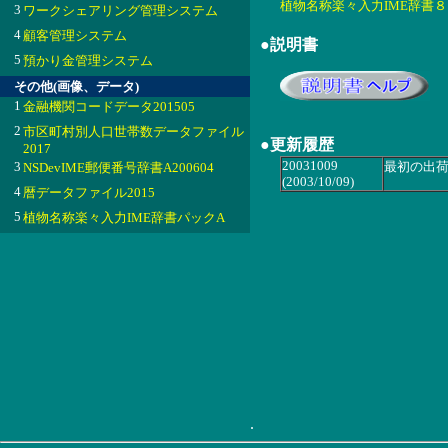
植物名称楽々入力IME辞書８ 20
3
ワークシェアリング管理システム
4
顧客管理システム
●説明書
5
預かり金管理システム
その他(画像、データ)
1
金融機関コードデータ201505
2
市区町村別人口世帯数データファイル
●更新履歴
2017
20031009
3
最初の出
NSDevIME郵便番号辞書A200604
(2003/10/09)
4
暦データファイル2015
5
植物名称楽々入力IME辞書パックA
.