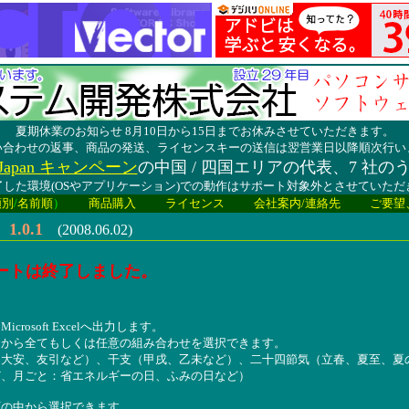
夏期休業のお知らせ 8月10日から15日までお休みさせていただきます。
い合わせの返事、商品の発送、ライセンスキーの送信は翌営業日以降順次行い
lay Japan キャンペーン
の中国 / 四国エリアの代表、7 社の
した環境(OSやアプリケーション)での動作はサポート対象外とさせていた
類別
/
名前順
）
商品購入
ライセンス
会社案内/連絡先
ご要望
.0.1
(2008.06.02)
ートは終了しました。
rosoft Excelへ出力します。
中から全てもしくは任意の組み合わせを選択できます。
（大安、友引など）、干支（甲戌、乙未など）、二十四節気（立春、夏至、夏
ど、月ごと：省エネルギーの日、ふみの日など）
下の中から選択できます。