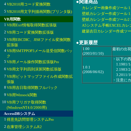
●関連商品
4
VB2010用コード変換関数
カレンダー画像作成ツール 1.0
5
VB2010用文字列描画関数(プリンタ版)
壁紙カレンダー作成ツール 1.0
VB用関数
壁紙カレンダー作成ツール2 2.
1
VB用Exif情報取得関数拡張版
A5システム手帳EXCELカレンダ
建築吉日カレンダー作成ツール4 
2
VB用コード変換関数拡張版
3
VB用EBCDIC、JIS8ファイル変換関数
●更新履歴
拡張版
1.00
最初の出
4
VB用SMTPPOP3メール送受信関数パッ
(2003/01/10)
ク
・以下の
5
VB用メール操作関数拡張版Pro
1.1981/1
1.0.1
6
VB用文字列四則演算関数拡張版
2.1983/2
(2008/06/02)
3.2011/1
7
VB用ビットマップファイル作成関数拡
・注意に
張版
8
VB用吉日取得関数フルパック
9
VB用Winsock関数
10
VB用フリガナ取得関数
(WindowsNT4.0/2000用)
AccessDBシステム
1
得意先訪問管理システムPro
2
在庫管理システムR2