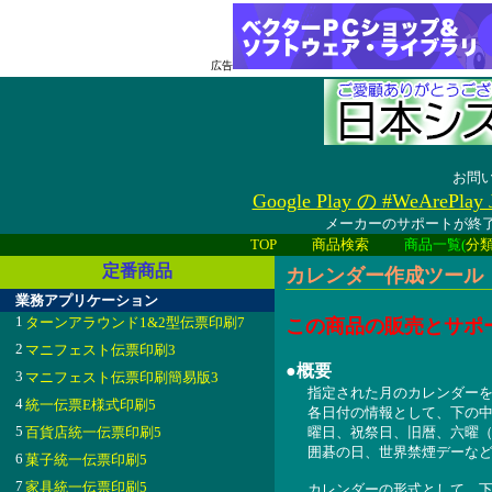
広告
お問
Google Play の #WeAreP
メーカーのサポートが終了
TOP
商品検索
商品一覧(
分
定番商品
カレンダー作成ツール 1
業務アプリケーション
1
ターンアラウンド1&2型伝票印刷7
この商品の販売とサポ
2
マニフェスト伝票印刷3
●概要
3
マニフェスト伝票印刷簡易版3
指定された月のカレンダーをMic
4
統一伝票E様式印刷5
各日付の情報として、下の
5
百貨店統一伝票印刷5
曜日、祝祭日、旧暦、六曜
囲碁の日、世界禁煙デーな
6
菓子統一伝票印刷5
7
家具統一伝票印刷5
カレンダーの形式として、