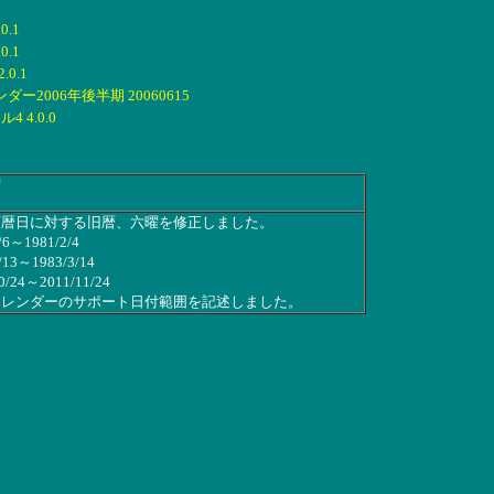
.1
.1
0.1
ー2006年後半期 20060615
4.0.0
荷
西暦日に対する旧暦、六曜を修正しました。
/6～1981/2/4
/13～1983/3/14
0/24～2011/11/24
カレンダーのサポート日付範囲を記述しました。