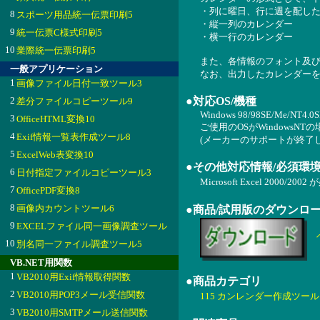
・列に曜日、行に週を配し
8
スポーツ用品統一伝票印刷5
・縦一列のカレンダー
9
統一伝票C様式印刷5
・横一行のカレンダー
10
業際統一伝票印刷5
また、各情報のフォント及
一般アプリケーション
なお、出力したカレンダーを
1
画像ファイル日付一致ツール3
2
●対応OS/機種
差分ファイルコピーツール9
Windows 98/98SE/Me/NT4.0S
3
OfficeHTML変換10
ご使用のOSがWindowsN
4
Exif情報一覧表作成ツール8
(メーカーのサポートが終了
5
ExcelWeb表変換10
●その他対応情報/必須環
6
日付指定ファイルコピーツール3
Microsoft Excel 2000/20
7
OfficePDF変換8
8
画像内カウントツール6
●商品/試用版のダウンロ
9
EXCELファイル同一画像調査ツール
10
別名同一ファイル調査ツール5
VB.NET用関数
1
VB2010用Exif情報取得関数
●商品カテゴリ
2
VB2010用POP3メール受信関数
115 カンレンダー作成ツール
3
VB2010用SMTPメール送信関数