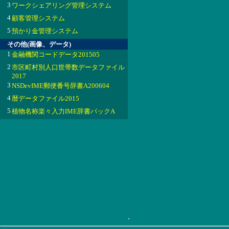
3
ワークシェアリング管理システム
4
顧客管理システム
5
預かり金管理システム
その他(画像、データ)
1
金融機関コードデータ201505
2
市区町村別人口世帯数データファイル
2017
3
NSDevIME郵便番号辞書A200604
4
暦データファイル2015
5
植物名称楽々入力IME辞書パックA
.