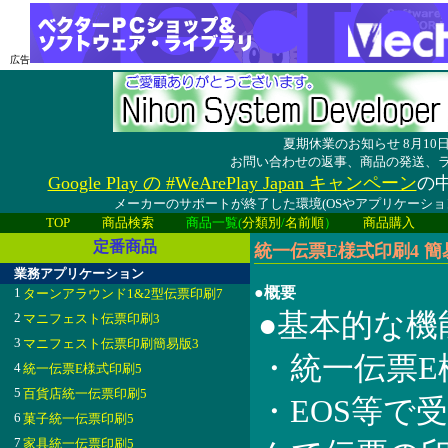
広告
夏期休業のお知らせ 8月1
お問い合わせの返事、商品の発送、
Google Play の #WeArePlay Japan キャンペーン
の中
メーカーのサポートが終了した環境(OSやアプリケーシ
TOP
商品検索
商品一覧(
分類別
/
名前順
）
商品購入
定番商品
統一伝票E様式印刷4 簡易
業務アプリケーション
●概要
1
ターンアラウンド1&2型伝票印刷7
●基本的な機
2
マニフェスト伝票印刷3
3
マニフェスト伝票印刷簡易版3
・統一伝票E
4
統一伝票E様式印刷5
5
百貨店統一伝票印刷5
・EOS等で
6
菓子統一伝票印刷5
7
家具統一伝票印刷5