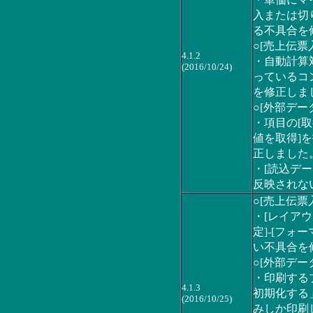
・単価にマ
入または切
る不具合を
○[売上伝票
4.1.2
・自動計算
(2016/10/24)
っているコ
を修正しま
○[外部デー
・項目の[
値を取得]
正しました
・[読込デー
反映されな
○[売上伝票
・[レイアウ
定]-[フ
い不具合を
○[外部デー
・印刷する
4.1.3
初期化する
(2016/10/25)
みしか印刷