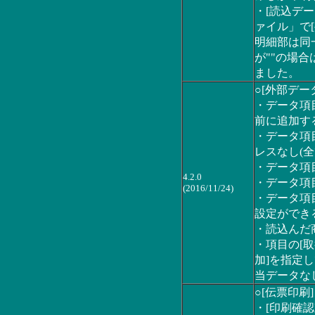
・[読込デー
ァイル」で
明細部は同
が""の場
ました。
○[外部デー
・データ項
前に追加す
・データ項
レスなし(
・データ項
4.2.0
・データ項
(2016/11/24)
・データ項
設定ができ
・読込んだ
・項目の[
加]を指定
当データな
○[伝票印刷]
・[印刷確