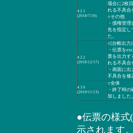
場合に2枚
れる不具合
4.2.1
(2018/7/19)
○その他
・債権管理
先を指定し
た。
○[台帳出力]
・伝票をex
票を出力す
4.2.2
(2018/12/17)
れる不具合
・画面に出
不具合を修
○全体
4.3.0
・終了時の
(2019/11/13)
加しました
●伝票の様式
示されます。