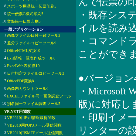
んで伝票の
8
スポーツ用品統一伝票印刷5
・既存システ
9
統一伝票C様式印刷5
10
業際統一伝票印刷5
イルを読み
一般アプリケーション
1
画像ファイル日付一致ツール3
・コマンド
2
差分ファイルコピーツール9
3
OfficeHTML変換10
ことができ
4
Exif情報一覧表作成ツール8
5
ExcelWeb表変換10
6
日付指定ファイルコピーツール3
●バージョン
7
OfficePDF変換8
8
・Microsoft
画像内カウントツール6
9
EXCELファイル同一画像調査ツール
版)に対応し
10
別名同一ファイル調査ツール5
VB.NET用関数
・印刷イメ
1
VB2010用Exif情報取得関数
2
VB2010用POP3メール受信関数
リンターの
3
VB2010用SMTPメール送信関数