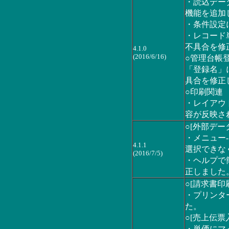
・読込デー
機能を追加
・条件設定
・レコード
不具合を修
4.1.0
(2016/6/16)
○管理台帳
「登録名」
具合を修正
○印刷関連
・レイアウ
容が反映さ
○[外部デー
・メニュー-
4.1.1
選択できな
(2016/7/5)
・ヘルプで
正しました
○[請求書印
・プリンタ
た。
○[売上伝票