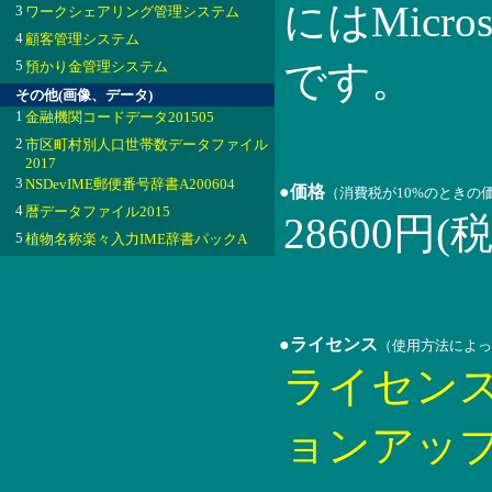
にはMicroso
3
ワークシェアリング管理システム
4
顧客管理システム
5
です。
預かり金管理システム
その他(画像、データ)
1
金融機関コードデータ201505
2
市区町村別人口世帯数データファイル
2017
3
NSDevIME郵便番号辞書A200604
●価格
（消費税が10%のときの
4
暦データファイル2015
28600円(
5
植物名称楽々入力IME辞書パックA
●ライセンス
（使用方法によっ
ライセン
ョンアッ