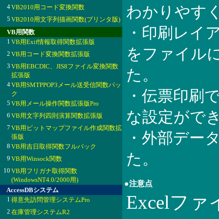
4
VB2010用コード変換関数
わかりやす
5
VB2010用文字列描画関数(プリンタ版)
・印刷レイ
VB用関数
1
VB用Exif情報取得関数拡張版
をファイル
2
VB用コード変換関数拡張版
3
VB用EBCDIC、JIS8ファイル変換関数
た。
拡張版
4
VB用SMTPPOP3メール送受信関数パッ
・伝票印刷
ク
5
VB用メール操作関数拡張版Pro
な設定がで
6
VB用文字列四則演算関数拡張版
7
VB用ビットマップファイル作成関数拡
・外部デー
張版
8
VB用吉日取得関数フルパック
た。
9
VB用Winsock関数
10
VB用フリガナ取得関数
(WindowsNT4.0/2000用)
●注意点
AccessDBシステム
Excel
1
得意先訪問管理システムPro
2
在庫管理システムR2