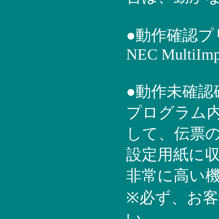
●動作確認プ
NEC MultiImp
●動作未確
プログラム内
して、伝票
設定用紙に
非常に高い
※必ず、お
い。