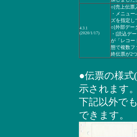
○[売上伝票
・メニュー-[
ズを指定し
○[外部デー
4.3.1
(2020/1/17)
・[読込デー
が「レコー
態で複数フ
終伝票が2
●伝票の様式
示されます。
下記以外で
できます。