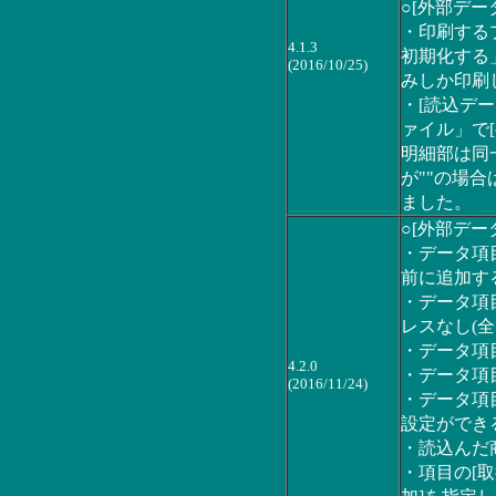
○[外部デー
・印刷する
4.1.3
初期化する
(2016/10/25)
みしか印刷
・[読込デー
ァイル」で
明細部は同
が""の場
ました。
○[外部デー
・データ項
前に追加す
・データ項
レスなし(
・データ項
4.2.0
・データ項
(2016/11/24)
・データ項
設定ができ
・読込んだ
・項目の[