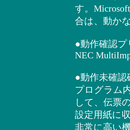
す。Microso
合は、動か
●動作確認プ
NEC MultiImp
●動作未確
プログラム内
して、伝票
設定用紙に
非常に高い