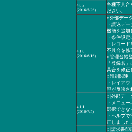
各種不具合を
4.0.2
(2016/5/26)
ださい。
○外部デー
・読込デー
機能を追加
・条件設定
・レコード
不具合を修
4.1.0
(2016/6/16)
○管理台帳
「登録名」
具合を修正
○印刷関連
・レイアウ
容が反映さ
○[外部デー
・メニュー-
4.1.1
選択できな
(2016/7/5)
・ヘルプで
正しました
○[請求書印