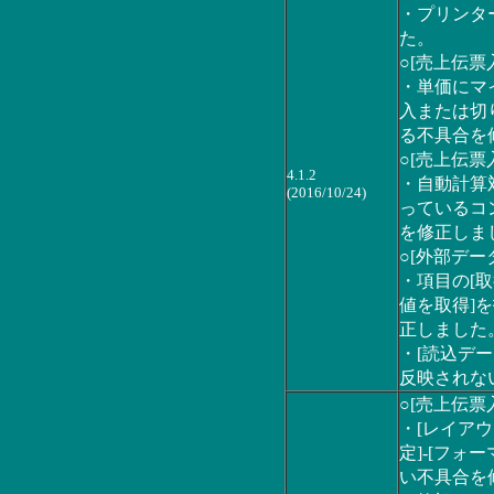
・プリンタ
た。
○[売上伝票
・単価にマ
入または切
る不具合を
○[売上伝票
4.1.2
・自動計算
(2016/10/24)
っているコ
を修正しま
○[外部デー
・項目の[
値を取得]
正しました
・[読込デー
反映されな
○[売上伝票
・[レイアウ
定]-[フ
い不具合を