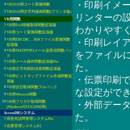
・印刷イメ
4
VB2010用コード変換関数
5
VB2010用文字列描画関数(プリンタ版)
リンターの
VB用関数
1
VB用Exif情報取得関数拡張版
わかりやす
2
VB用コード変換関数拡張版
3
VB用EBCDIC、JIS8ファイル変換関数
・印刷レイ
拡張版
4
VB用SMTPPOP3メール送受信関数パッ
をファイル
ク
5
VB用メール操作関数拡張版Pro
た。
6
VB用文字列四則演算関数拡張版
7
VB用ビットマップファイル作成関数拡
・伝票印刷
張版
8
VB用吉日取得関数フルパック
な設定がで
9
VB用Winsock関数
10
VB用フリガナ取得関数
・外部デー
(WindowsNT4.0/2000用)
AccessDBシステム
た。
1
得意先訪問管理システムPro
2
在庫管理システムR2