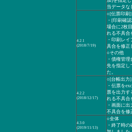
加]を指定
当データな
○[伝票印刷]
・[印刷確
場合に2枚
れる不具合
・印刷レイ
4.2.1
(2018/7/19)
具合を修正
○その他
・債権管理
先を指定し
た。
○[台帳出力]
・伝票をex
票を出力す
4.2.2
(2018/12/17)
れる不具合
・画面に出
不具合を修
○全体
4.3.0
・終了時の
(2019/11/13)
加しました