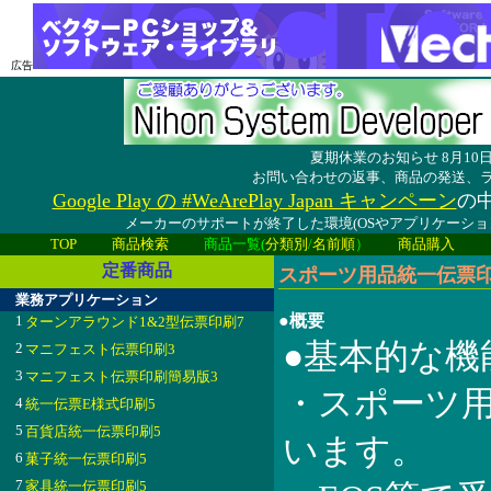
広告
夏期休業のお知らせ 8月1
お問い合わせの返事、商品の発送、
Google Play の #WeArePlay Japan キャンペーン
の中
メーカーのサポートが終了した環境(OSやアプリケーシ
TOP
商品検索
商品一覧(
分類別
/
名前順
）
商品購入
定番商品
スポーツ用品統一伝票印刷4
業務アプリケーション
●概要
1
ターンアラウンド1&2型伝票印刷7
●基本的な機
2
マニフェスト伝票印刷3
3
マニフェスト伝票印刷簡易版3
・スポーツ用
4
統一伝票E様式印刷5
5
百貨店統一伝票印刷5
います。
6
菓子統一伝票印刷5
7
家具統一伝票印刷5