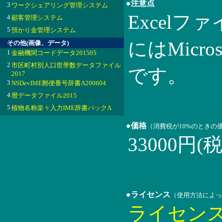
●注意点
3
ワークシェアリング管理システム
Excel
4
顧客管理システム
5
預かり金管理システム
にはMicroso
その他(画像、データ)
1
金融機関コードデータ201505
2
市区町村別人口世帯数データファイル
です。
2017
3
NSDevIME郵便番号辞書A200604
4
暦データファイル2015
5
植物名称楽々入力IME辞書パックA
●価格
（消費税が10%のときの
33000円(
●ライセンス
（使用方法によっ
ライセン