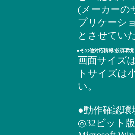
(メーカーの
プリケーショ
とさせてい
●その他対応情報/必須環境
画面サイズは1
トサイズは
い。
●動作確認環
◎32ビット
Microsoft Wi