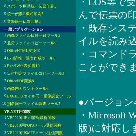
・EOS等で
8
スポーツ用品統一伝票印刷5
んで伝票の
9
統一伝票C様式印刷5
10
業際統一伝票印刷5
・既存システ
一般アプリケーション
1
画像ファイル日付一致ツール3
イルを読み
2
差分ファイルコピーツール9
3
OfficeHTML変換10
・コマンド
4
Exif情報一覧表作成ツール8
ことができ
5
ExcelWeb表変換10
6
日付指定ファイルコピーツール3
7
OfficePDF変換8
8
画像内カウントツール6
9
EXCELファイル同一画像調査ツール
●バージョン
10
別名同一ファイル調査ツール5
VB.NET用関数
・Microsoft
1
VB2010用Exif情報取得関数
2
VB2010用POP3メール受信関数
版)に対応し
3
VB2010用SMTPメール送信関数