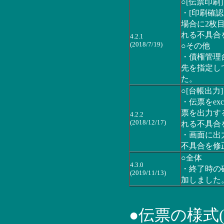
○[伝票印刷]
・[印刷確
場合に2枚
れる不具合
4.2.1
(2018/7/19)
○その他
・債権管理
先を指定し
た。
○[台帳出力]
・伝票をex
票を出力す
4.2.2
(2018/12/17)
れる不具合
・画面に出
不具合を修
○全体
4.3.0
・終了時の
(2019/11/13)
加しました
●伝票の様式