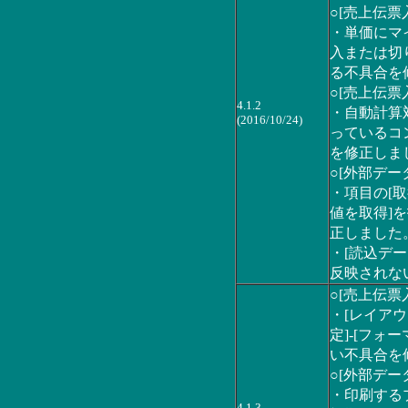
○[売上伝票
・単価にマ
入または切
る不具合を
○[売上伝票
4.1.2
・自動計算
(2016/10/24)
っているコ
を修正しま
○[外部デー
・項目の[
値を取得]
正しました
・[読込デー
反映されな
○[売上伝票
・[レイアウ
定]-[フ
い不具合を
○[外部デー
・印刷する
4.1.3