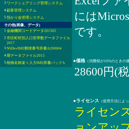
Excel
3
ワークシェアリング管理システム
4
顧客管理システム
にはMicroso
5
預かり金管理システム
その他(画像、データ)
です。
1
金融機関コードデータ201505
2
市区町村別人口世帯数データファイル
2017
3
NSDevIME郵便番号辞書A200604
4
暦データファイル2015
●価格
（消費税が10%のときの
5
植物名称楽々入力IME辞書パックA
28600円(
●ライセンス
（使用方法によっ
ライセン
ョンアッ