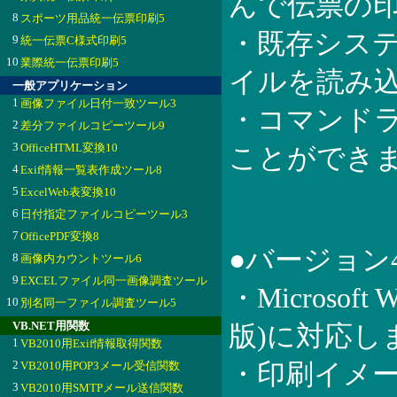
んで伝票の
8
スポーツ用品統一伝票印刷5
・既存システ
9
統一伝票C様式印刷5
10
業際統一伝票印刷5
イルを読み
一般アプリケーション
1
画像ファイル日付一致ツール3
・コマンド
2
差分ファイルコピーツール9
3
OfficeHTML変換10
ことができ
4
Exif情報一覧表作成ツール8
5
ExcelWeb表変換10
6
日付指定ファイルコピーツール3
7
OfficePDF変換8
●バージョン
8
画像内カウントツール6
9
EXCELファイル同一画像調査ツール
・Microsoft
10
別名同一ファイル調査ツール5
VB.NET用関数
版)に対応し
1
VB2010用Exif情報取得関数
2
VB2010用POP3メール受信関数
・印刷イメ
3
VB2010用SMTPメール送信関数