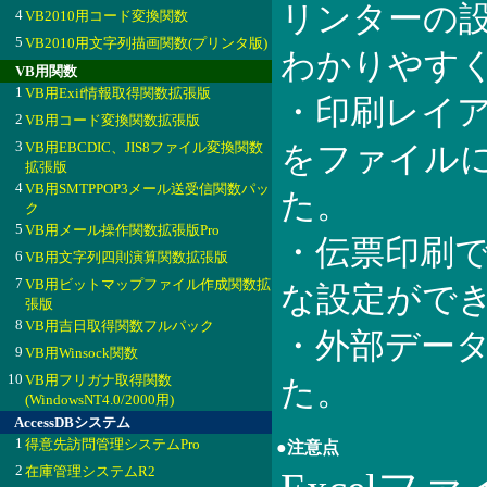
リンターの
4
VB2010用コード変換関数
5
VB2010用文字列描画関数(プリンタ版)
わかりやす
VB用関数
1
VB用Exif情報取得関数拡張版
・印刷レイ
2
VB用コード変換関数拡張版
3
VB用EBCDIC、JIS8ファイル変換関数
をファイル
拡張版
4
VB用SMTPPOP3メール送受信関数パッ
た。
ク
5
VB用メール操作関数拡張版Pro
・伝票印刷
6
VB用文字列四則演算関数拡張版
7
VB用ビットマップファイル作成関数拡
な設定がで
張版
8
VB用吉日取得関数フルパック
・外部デー
9
VB用Winsock関数
10
VB用フリガナ取得関数
た。
(WindowsNT4.0/2000用)
AccessDBシステム
1
得意先訪問管理システムPro
●注意点
2
在庫管理システムR2