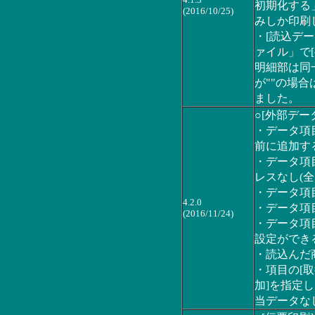
初期化する
(2016/10/25)
みしか印刷
・[読込デー
ァイル」で
明細部は同
が""の場
ました。
○[外部デー
・データ項
前に追加す
・データ項
レスなし(
・データ項
4.2.0
・データ項
(2016/11/24)
・データ項
設定ができ
・読込んだ
・項目の[
加]を指定
当データな