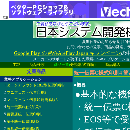
広告
夏期休業のお知らせ 8月1
お問い合わせの返事、商品の発送、
Google Play の #WeArePlay Japan キャンペーン
の中
メーカーのサポートが終了した環境(OSやアプリケーシ
TOP
商品検索
商品一覧(
分類別
/
名前順
）
商品購入
定番商品
統一伝票C様式印刷4 簡易
業務アプリケーション
●概要
1
ターンアラウンド1&2型伝票印刷7
●基本的な機
2
マニフェスト伝票印刷3
3
マニフェスト伝票印刷簡易版3
・統一伝票C
4
統一伝票E様式印刷5
5
百貨店統一伝票印刷5
・EOS等で
6
菓子統一伝票印刷5
7
家具統一伝票印刷5