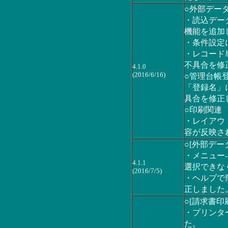
○外部デー
・読込デー
機能を追加
・条件設定
・レコード
不具合を修
4.1.0
(2016/6/16)
○管理台帳
「登録名」
具合を修正
○印刷関連
・レイアウ
容が反映さ
○[外部デー
・メニュー-
4.1.1
選択できな
(2016/7/5)
・ヘルプで
正しました
○[請求書印
・プリンタ
た。