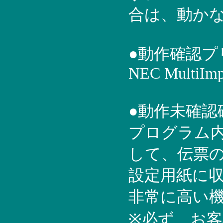
合は、動か
●動作確認プ
NEC MultiImp
●動作未確
プログラム内
して、伝票
設定用紙に
非常に高い
※必ず、お