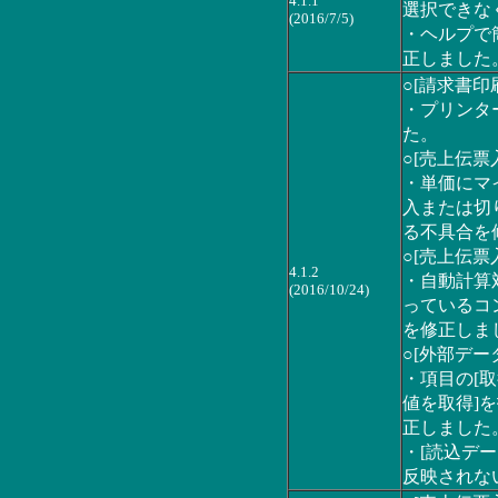
4.1.1
選択できな
(2016/7/5)
・ヘルプで
正しました
○[請求書印
・プリンタ
た。
○[売上伝票
・単価にマ
入または切
る不具合を
○[売上伝票
4.1.2
・自動計算
(2016/10/24)
っているコ
を修正しま
○[外部デー
・項目の[
値を取得]
正しました
・[読込デー
反映されな