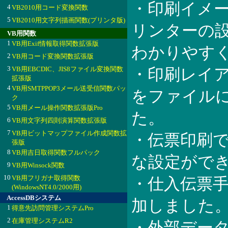
・印刷イメ
4
VB2010用コード変換関数
5
VB2010用文字列描画関数(プリンタ版)
リンターの
VB用関数
1
VB用Exif情報取得関数拡張版
わかりやす
2
VB用コード変換関数拡張版
3
VB用EBCDIC、JIS8ファイル変換関数
・印刷レイ
拡張版
4
VB用SMTPPOP3メール送受信関数パッ
をファイル
ク
5
VB用メール操作関数拡張版Pro
た。
6
VB用文字列四則演算関数拡張版
7
VB用ビットマップファイル作成関数拡
・伝票印刷
張版
8
VB用吉日取得関数フルパック
な設定がで
9
VB用Winsock関数
10
VB用フリガナ取得関数
・仕入伝票
(WindowsNT4.0/2000用)
AccessDBシステム
加しました
1
得意先訪問管理システムPro
2
在庫管理システムR2
・外部デー