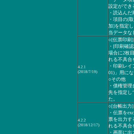
設定ができ
・読込んだ
・項目の[
加]を指定
当データな
○[伝票印刷]
・[印刷確
場合に2枚
れる不具合
・印刷レイ
4.2.1
(2018/7/19)
01)」用
○その他
・債権管理
先を指定し
た。
○[台帳出力]
・伝票をex
票を出力す
4.2.2
(2018/12/17)
れる不具合
・画面に出