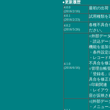
●更新履歴
4.0.0
最初の出荷
(2016/2/16)
4.0.1
試用種類を
(2016/2/23)
各種不具合を
4.0.2
(2016/5/26)
ださい。
○外部デー
・読込デー
機能を追加
・条件設定
・レコード
不具合を修
4.1.0
(2016/6/16)
○管理台帳
「登録名」
具合を修正
○印刷関連
・レイアウ
容が反映さ
○[外部デー
・メニュー-