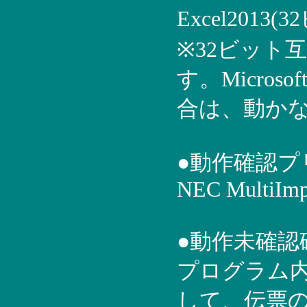
Excel2013(
※32ビット互
す。Microso
合は、動か
●動作確認プ
NEC MultiImp
●動作未確
プログラム内
して、伝票