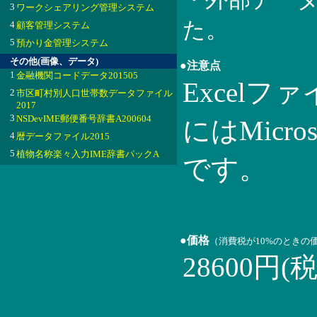
3
ワークシェアリング管理システム
た。
4
顧客管理システム
5
預かり金管理システム
その他(画像、データ)
●注意点
1
金融機関コードデータ201505
Excel
2
市区町村別人口世帯数データファイル
2017
3
NSDevIME郵便番号辞書A200604
にはMicroso
4
暦データファイル2015
5
植物名称楽々入力IME辞書パックA
です。
●価格
（消費税が10%のときの
28600円(