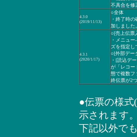
不具合を修
○全体
4.3.0
・終了時の
(2019/11/13)
加しました
○[売上伝票
・メニュー-[
ズを指定し
○[外部デー
4.3.1
(2020/1/17)
・[読込デー
が「レコー
態で複数フ
終伝票が2
●伝票の様式
示されます。
下記以外で