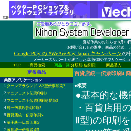
広告
夏期休業のお知らせ 8月1
お問い合わせの返事、商品の発送、
Google Play の #WeArePlay Japan キャンペーン
の中
メーカーのサポートが終了した環境(OSやアプリケーシ
TOP
商品検索
商品一覧(
分類別
/
名前順
）
商品購入
定番商品
百貨店統一伝票印刷4 簡易
業務アプリケーション
●概要
1
ターンアラウンド1&2型伝票印刷7
●基本的な機
2
マニフェスト伝票印刷3
3
マニフェスト伝票印刷簡易版3
・百貨店用の
4
統一伝票E様式印刷5
5
百貨店統一伝票印刷5
Ⅱ型)の印刷
6
菓子統一伝票印刷5
7
家具統一伝票印刷5