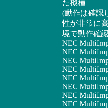
た機種
(動作は確認
性が非常に
境で動作確認
NEC MultiIm
NEC MultiImp
NEC MultiIm
NEC MultiIm
NEC MultiIm
NEC MultiImp
NEC MultiImp
NEC MultiImp