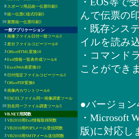
・EOS等で
8
スポーツ用品統一伝票印刷5
んで伝票の
9
統一伝票C様式印刷5
10
業際統一伝票印刷5
・既存システ
一般アプリケーション
1
画像ファイル日付一致ツール3
イルを読み
2
差分ファイルコピーツール9
3
OfficeHTML変換10
・コマンド
4
Exif情報一覧表作成ツール8
ことができ
5
ExcelWeb表変換10
6
日付指定ファイルコピーツール3
7
OfficePDF変換8
8
画像内カウントツール6
9
EXCELファイル同一画像調査ツール
●バージョン
10
別名同一ファイル調査ツール5
VB.NET用関数
・Microsoft
1
VB2010用Exif情報取得関数
2
VB2010用POP3メール受信関数
版)に対応し
3
VB2010用SMTPメール送信関数