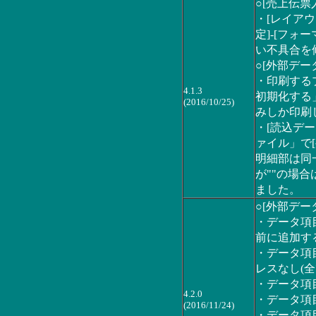
○[売上伝票
・[レイアウ
定]-[フ
い不具合を
○[外部デー
・印刷する
4.1.3
初期化する
(2016/10/25)
みしか印刷
・[読込デー
ァイル」で
明細部は同
が""の場
ました。
○[外部デー
・データ項
前に追加す
・データ項
レスなし(
・データ項
4.2.0
・データ項
(2016/11/24)
・データ項