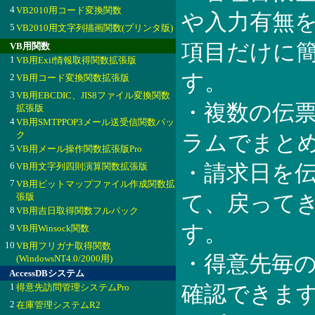
4
VB2010用コード変換関数
や入力有無
5
VB2010用文字列描画関数(プリンタ版)
項目だけに
VB用関数
1
VB用Exif情報取得関数拡張版
す。
2
VB用コード変換関数拡張版
3
VB用EBCDIC、JIS8ファイル変換関数
・複数の伝
拡張版
4
VB用SMTPPOP3メール送受信関数パッ
ク
ラムでまと
5
VB用メール操作関数拡張版Pro
6
VB用文字列四則演算関数拡張版
・請求日を
7
VB用ビットマップファイル作成関数拡
張版
て、戻って
8
VB用吉日取得関数フルパック
す。
9
VB用Winsock関数
10
VB用フリガナ取得関数
・得意先毎の
(WindowsNT4.0/2000用)
AccessDBシステム
1
得意先訪問管理システムPro
確認できま
2
在庫管理システムR2