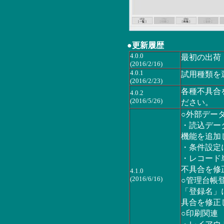
●更新履歴
4.0.0
最初の出荷
(2016/2/16)
4.0.1
試用種類を
(2016/2/23)
各種不具合を
4.0.2
(2016/5/26)
ださい。
○外部デー
・読込デー
機能を追加
・条件設定
・レコード
不具合を修
4.1.0
(2016/6/16)
○管理台帳
「登録名」
具合を修正
○印刷関連