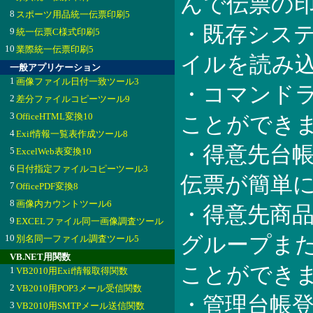
んで伝票の
8
スポーツ用品統一伝票印刷5
・既存システ
9
統一伝票C様式印刷5
10
業際統一伝票印刷5
イルを読み
一般アプリケーション
1
画像ファイル日付一致ツール3
・コマンド
2
差分ファイルコピーツール9
3
OfficeHTML変換10
ことができ
4
Exif情報一覧表作成ツール8
・得意先台
5
ExcelWeb表変換10
6
日付指定ファイルコピーツール3
伝票が簡単
7
OfficePDF変換8
8
画像内カウントツール6
・得意先商
9
EXCELファイル同一画像調査ツール
10
グループま
別名同一ファイル調査ツール5
VB.NET用関数
ことができ
1
VB2010用Exif情報取得関数
2
VB2010用POP3メール受信関数
・管理台帳
3
VB2010用SMTPメール送信関数