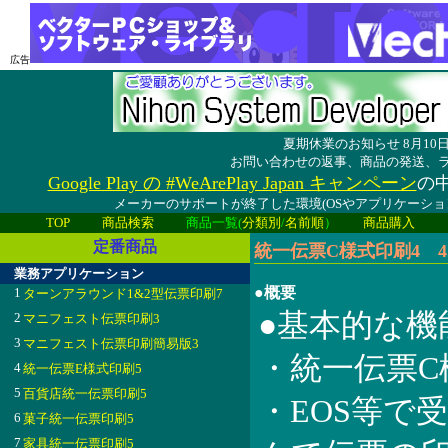
広告
夏期休業のお知らせ 8月1
お問い合わせの返事、商品の発送、
Google Play の #WeArePlay Japan キャンペーン
の中
メーカーのサポートが終了した環境(OSやアプリケーシ
TOP
商品検索
商品一覧(
分類別
/
名前順
）
商品購入
定番商品
統一伝票C様式印刷4 4.3
業務アプリケーション
●概要
1
ターンアラウンド1&2型伝票印刷7
●基本的な機
2
マニフェスト伝票印刷3
3
マニフェスト伝票印刷簡易版3
・統一伝票C
4
統一伝票E様式印刷5
5
百貨店統一伝票印刷5
・EOS等で
6
菓子統一伝票印刷5
7
家具統一伝票印刷5