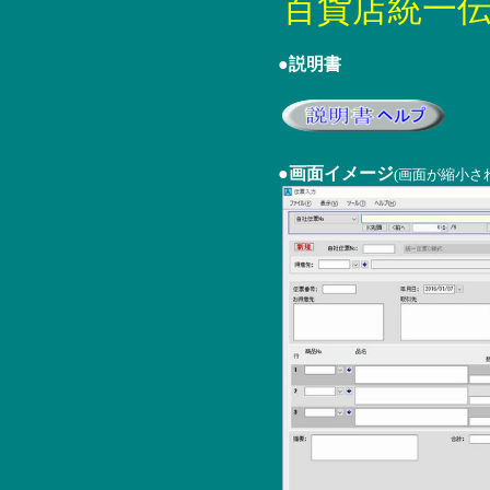
百貨店統一伝票
●説明書
●画面イメージ
(画面が縮小さ