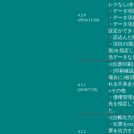
レスなし(
・データ項
4.2.0
・データ項
(2016/11/24)
・データ項
設定ができ
・読込んだ
・項目の[
加]を指定
当データな
○[伝票印刷]
・[印刷確
場合に2枚
れる不具合
4.2.1
(2018/7/19)
○その他
・債権管理
先を指定し
た。
○[台帳出力]
・伝票をex
票を出力す
4.2.2