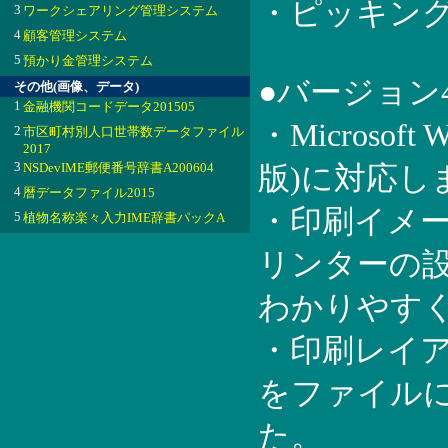
・ピッキング
3
ワークシェアリング管理システム
4
顧客管理システム
5
預かり金管理システム
●バージョン
その他(画像、データ)
1
金融機関コードデータ201505
・Microsoft
2
市区町村別人口世帯数データファイル
2017
3
NSDevIME郵便番号辞書A200604
版)に対応し
4
暦データファイル2015
・印刷イメ
5
植物名称楽々入力IME辞書パックA
リンターの
わかりやす
・印刷レイ
をファイル
た。