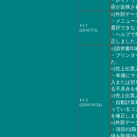
・レイアウ
容が反映さ
○[外部デー
・メニュー-
4.1.1
選択できな
(2016/7/5)
・ヘルプで
正しました
○[請求書印
・プリンタ
た。
○[売上伝票
・単価にマ
入または切
る不具合を
○[売上伝票
4.1.2
・自動計算
(2016/10/24)
っているコ
を修正しま
○[外部デー
・項目の[
値を取得]