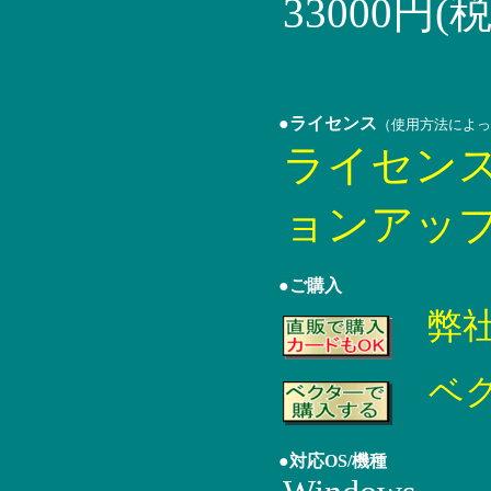
33000円(
●ライセンス
（使用方法によっ
ライセン
ョンアッ
●ご購入
弊
ベ
●対応OS/機種