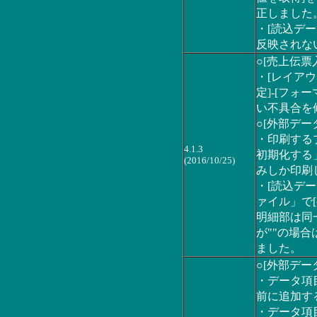
正しました
・[読込デー
反映されな
○[売上伝票
・[レイアウ
定]-[フ
い不具合を
○[外部デー
・印刷する
4.1.3
初期化する
(2016/10/25)
みしか印刷
・[読込デー
ァイル」で
明細部は同
が""の場
ました。
○[外部デー
・データ項
前に追加す
・データ項