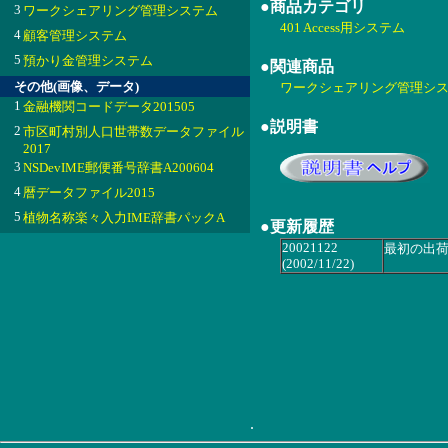
●商品カテゴリ
3
ワークシェアリング管理システム
401 Access用システム
4
顧客管理システム
5
預かり金管理システム
●関連商品
その他(画像、データ)
ワークシェアリング管理システム
1
金融機関コードデータ201505
●説明書
2
市区町村別人口世帯数データファイル
2017
3
NSDevIME郵便番号辞書A200604
4
暦データファイル2015
5
植物名称楽々入力IME辞書パックA
●更新履歴
20021122
最初の出
(2002/11/22)
.