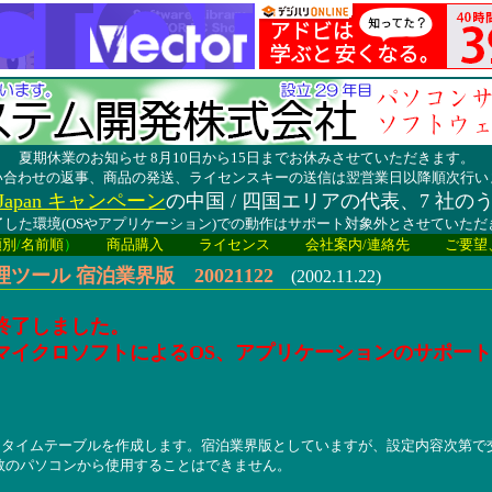
夏期休業のお知らせ 8月10日から15日までお休みさせていただきます。
い合わせの返事、商品の発送、ライセンスキーの送信は翌営業日以降順次行い
lay Japan キャンペーン
の中国 / 四国エリアの代表、7 社の
した環境(OSやアプリケーション)での動作はサポート対象外とさせていた
類別
/
名前順
）
商品購入
ライセンス
会社案内/連絡先
ご要望
ール 宿泊業界版 20021122
(2002.11.22)
終了しました。
マイクロソフトによるOS、アプリケーションのサポー
、タイムテーブルを作成します。宿泊業界版としていますが、設定内容次第で
数のパソコンから使用することはできません。