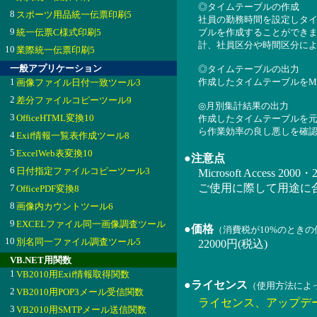
◎タイムテーブルの作成
8
スポーツ用品統一伝票印刷5
社員の勤務時間を設定しタ
9
統一伝票C様式印刷5
ブルを作成することができ
計、社員区分や時間区分に
10
業際統一伝票印刷5
一般アプリケーション
◎タイムテーブルの出力
1
作成したタイムテーブルをMicr
画像ファイル日付一致ツール3
2
差分ファイルコピーツール9
◎月別集計結果の出力
3
OfficeHTML変換10
作成したタイムテーブルを元に
ら作業効率の良し悪しを確
4
Exif情報一覧表作成ツール8
5
ExcelWeb表変換10
●注意点
6
日付指定ファイルコピーツール3
Microsoft Access 
ご使用に際して用途に合わせ
7
OfficePDF変換8
8
画像内カウントツール6
9
EXCELファイル同一画像調査ツール
●価格
（消費税が10%のとき
10
別名同一ファイル調査ツール5
22000円(税込)
VB.NET用関数
1
VB2010用Exif情報取得関数
●ライセンス
（使用方法によ
2
VB2010用POP3メール受信関数
ライセンス、アップデ
3
VB2010用SMTPメール送信関数