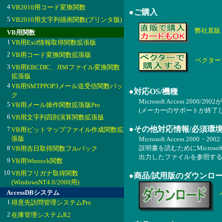
4
VB2010用コード変換関数
●ご購入
5
VB2010用文字列描画関数(プリンタ版)
弊社直販
VB用関数
1
VB用Exif情報取得関数拡張版
2
VB用コード変換関数拡張版
ベクター
3
VB用EBCDIC、JIS8ファイル変換関数
拡張版
4
VB用SMTPPOP3メール送受信関数パッ
●対応OS/機種
ク
Microsoft Access 2000/
5
VB用メール操作関数拡張版Pro
(メーカーのサポートが終了
6
VB用文字列四則演算関数拡張版
●その他対応情報/必須環
7
VB用ビットマップファイル作成関数拡
張版
Microsoft Access 2000・
8
説明書を読むためにMicrosoft
VB用吉日取得関数フルパック
出力したファイルを参照するためには
9
VB用Winsock関数
10
VB用フリガナ取得関数
●商品/試用版のダウンロ
(WindowsNT4.0/2000用)
AccessDBシステム
1
得意先訪問管理システムPro
2
在庫管理システムR2