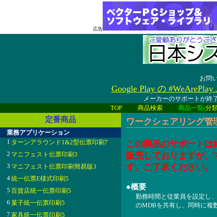
広告
お問
Google Play の #WeAreP
メーカーのサポートが終了
TOP
商品検索
商品一覧(
分
定番商品
ワークシェアリング管理ツ
業務アプリケーション
1
ターンアラウンド1&2型伝票印刷7
この商品のサポートは
2
マニフェスト伝票印刷3
販売しておりますが、
3
す。ご了承ください。
マニフェスト伝票印刷簡易版3
4
統一伝票E様式印刷5
●概要
5
百貨店統一伝票印刷5
勤務時間と従業員を設定し
6
菓子統一伝票印刷5
のMDBを共有し、同時に複
7
家具統一伝票印刷5