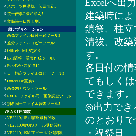
Excelへ
8
スポーツ用品統一伝票印刷5
建築時によ
9
統一伝票C様式印刷5
10
業際統一伝票印刷5
鎮祭、柱立
一般アプリケーション
1
画像ファイル日付一致ツール3
清祓、改築
2
差分ファイルコピーツール9
3
OfficeHTML変換10
す。
4
Exif情報一覧表作成ツール8
各日付の情
5
ExcelWeb表変換10
6
日付指定ファイルコピーツール3
てもしくは
7
OfficePDF変換8
8
画像内カウントツール6
できます。
9
EXCELファイル同一画像調査ツール
10
別名同一ファイル調査ツール5
◎出力でき
VB.NET用関数
のとおりで
1
VB2010用Exif情報取得関数
2
VB2010用POP3メール受信関数
・祝祭日
3
VB2010用SMTPメール送信関数