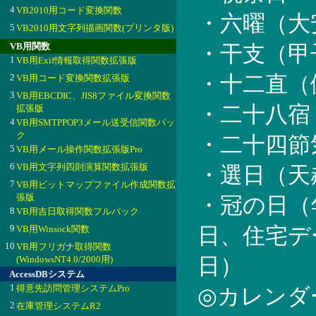
4
VB2010用コード変換関数
・六曜（大
5
VB2010用文字列描画関数(プリンタ版)
VB用関数
・干支（甲
1
VB用Exif情報取得関数拡張版
2
・十二直（
VB用コード変換関数拡張版
3
VB用EBCDIC、JIS8ファイル変換関数
・二十八宿
拡張版
4
VB用SMTPPOP3メール送受信関数パッ
ク
・二十四節
5
VB用メール操作関数拡張版Pro
6
VB用文字列四則演算関数拡張版
・選日（天
7
VB用ビットマップファイル作成関数拡
張版
・冠の日（
8
VB用吉日取得関数フルパック
9
VB用Winsock関数
日、住宅デ
10
VB用フリガナ取得関数
(WindowsNT4.0/2000用)
日）
AccessDBシステム
1
得意先訪問管理システムPro
◎カレンダ
2
在庫管理システムR2