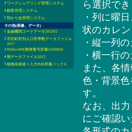
ら選択でき
3
ワークシェアリング管理システム
4
顧客管理システム
・列に曜日
5
預かり金管理システム
その他(画像、データ)
状のカレン
1
金融機関コードデータ201505
2
市区町村別人口世帯数データファイル
・縦一列の
2017
3
NSDevIME郵便番号辞書A200604
・横一行の
4
暦データファイル2015
5
植物名称楽々入力IME辞書パックA
また、各情
色・背景色
す。
なお、出力
にご確認い
各形式のカ