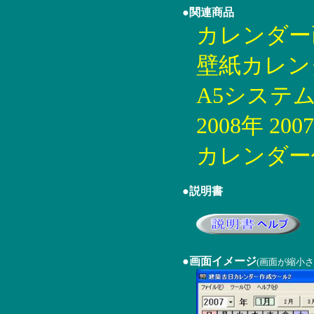
●関連商品
カレンダー画
壁紙カレンダ
A5システム
2008年 2007
カレンダー作
●説明書
●画面イメージ
(画面が縮小