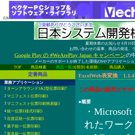
広告
夏期休業のお知らせ 8月1
お問い合わせの返事、商品の発送、
Google Play の #WeArePlay Japan キャンペーン
の中
メーカーのサポートが終了した環境(OSやアプリケーシ
TOP
商品検索
商品一覧(
分類別
/
名前順
）
商品購入
定番商品
ExcelWeb表変換 1.1.4
業務アプリケーション
1
ターンアラウンド1&2型伝票印刷7
この商品の販売とサポ
2
マニフェスト伝票印刷3
●概要
3
マニフェスト伝票印刷簡易版3
・Microsof
4
統一伝票E様式印刷5
5
百貨店統一伝票印刷5
れたワーク
6
菓子統一伝票印刷5
7
家具統一伝票印刷5