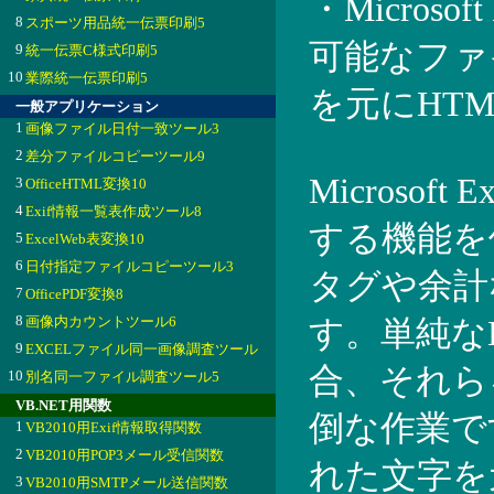
・Microso
8
スポーツ用品統一伝票印刷5
可能なファ
9
統一伝票C様式印刷5
10
業際統一伝票印刷5
を元にHT
一般アプリケーション
1
画像ファイル日付一致ツール3
2
差分ファイルコピーツール9
Microsof
3
OfficeHTML変換10
4
Exif情報一覧表作成ツール8
する機能を
5
ExcelWeb表変換10
6
日付指定ファイルコピーツール3
タグや余計
7
OfficePDF変換8
8
画像内カウントツール6
す。単純な
9
EXCELファイル同一画像調査ツール
合、それら
10
別名同一ファイル調査ツール5
VB.NET用関数
倒な作業です
1
VB2010用Exif情報取得関数
2
VB2010用POP3メール受信関数
れた文字を
3
VB2010用SMTPメール送信関数