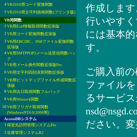
4
VB2010用コード変換関数
作成します
5
VB2010用文字列描画関数(プリンタ版)
行いやすく
VB用関数
1
VB用Exif情報取得関数拡張版
には基本的
2
VB用コード変換関数拡張版
3
VB用EBCDIC、JIS8ファイル変換関数
す。
拡張版
4
VB用SMTPPOP3メール送受信関数パッ
ク
5
VB用メール操作関数拡張版Pro
ご購入前の
6
VB用文字列四則演算関数拡張版
7
VB用ビットマップファイル作成関数拡
ファイルを
張版
8
VB用吉日取得関数フルパック
るサービス
9
VB用Winsock関数
10
VB用フリガナ取得関数
nsd@nsg
(WindowsNT4.0/2000用)
AccessDBシステム
ださい。変
1
得意先訪問管理システムPro
2
在庫管理システムR2