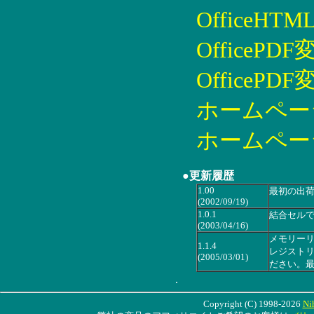
OfficeHTM
OfficePDF変
OfficePDF変
ホームページOf
ホームページOf
●更新履歴
1.00
最初の出
(2002/09/19)
1.0.1
結合セル
(2003/04/16)
メモリー
1.1.4
レジスト
(2005/03/01)
ださい。
.
Copyright (C) 1998-2026
Ni