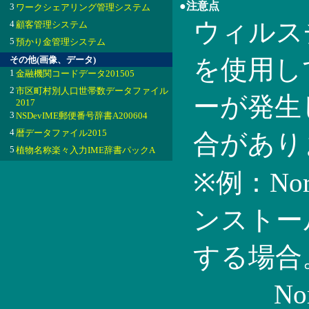
●注意点
3
ワークシェアリング管理システム
ウィルス
4
顧客管理システム
5
預かり金管理システム
その他(画像、データ)
を使用し
1
金融機関コードデータ201505
2
市区町村別人口世帯数データファイル
ーが発生
2017
3
NSDevIME郵便番号辞書A200604
4
暦データファイル2015
合があり
5
植物名称楽々入力IME辞書パックA
※例：Nort
ンストー
する場合
Norton