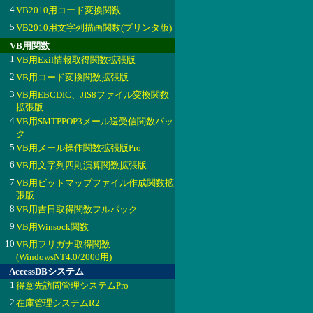
4
VB2010用コード変換関数
5
VB2010用文字列描画関数(プリンタ版)
VB用関数
1
VB用Exif情報取得関数拡張版
2
VB用コード変換関数拡張版
3
VB用EBCDIC、JIS8ファイル変換関数
拡張版
4
VB用SMTPPOP3メール送受信関数パッ
ク
5
VB用メール操作関数拡張版Pro
6
VB用文字列四則演算関数拡張版
7
VB用ビットマップファイル作成関数拡
張版
8
VB用吉日取得関数フルパック
9
VB用Winsock関数
10
VB用フリガナ取得関数
(WindowsNT4.0/2000用)
AccessDBシステム
1
得意先訪問管理システムPro
2
在庫管理システムR2