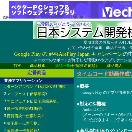
広告
夏期休業のお知らせ 8月1
お問い合わせの返事、商品の発送、
Google Play の #WeArePlay Japan キャンペーン
の中
メーカーのサポートが終了した環境(OSやアプリケーシ
TOP
商品検索
商品一覧(
分類別
/
名前順
）
商品購入
定番商品
タイムコード動画作成ツール b
業務アプリケーション
●概要
1
ターンアラウンド1&2型伝票印刷7
Google Play のアプリ情
2
マニフェスト伝票印刷3
3
マニフェスト伝票印刷簡易版3
●対応OS/機種
4
統一伝票E様式印刷5
Android 8.0.0-
(メーカーのサポートが終了
5
百貨店統一伝票印刷5
ていただきます。ご了承くだ
6
菓子統一伝票印刷5
7
家具統一伝票印刷5
●商品/試用版のダウンロ