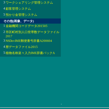
3
ワークシェアリング管理システム
4
顧客管理システム
5
預かり金管理システム
その他(画像、データ)
1
金融機関コードデータ201505
2
市区町村別人口世帯数データファイル
2017
3
NSDevIME郵便番号辞書A200604
4
暦データファイル2015
5
植物名称楽々入力IME辞書パックA
.