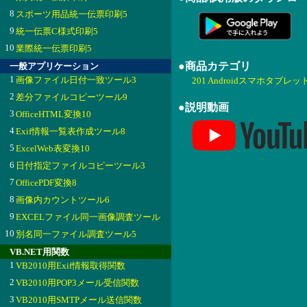
8
スポーツ用品統一伝票印刷5
9
統一伝票C様式印刷5
10
業際統一伝票印刷5
●商品カテゴリ
一般アプリケーション
1
画像ファイル日付一致ツール3
201 Androidスマホタブレッ
2
差分ファイルコピーツール9
●説明動画
3
OfficeHTML変換10
4
Exif情報一覧表作成ツール8
5
ExcelWeb表変換10
6
日付指定ファイルコピーツール3
7
OfficePDF変換8
8
画像内カウントツール6
9
EXCELファイル同一画像調査ツール
10
別名同一ファイル調査ツール5
VB.NET用関数
1
VB2010用Exif情報取得関数
2
VB2010用POP3メール受信関数
3
VB2010用SMTPメール送信関数