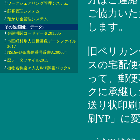
3
ワークシェアリング管理システム
ご協力いた
4
顧客管理システム
5
預かり金管理システム
します。
その他(画像、データ)
1
金融機関コードデータ201505
2
市区町村別人口世帯数データファイル
2017
旧ペリカン
3
NSDevIME郵便番号辞書A200604
4
暦データファイル2015
スの宅配便事
5
植物名称楽々入力IME辞書パックA
って、郵便
クに承継し
送り状印刷
刷YP」に