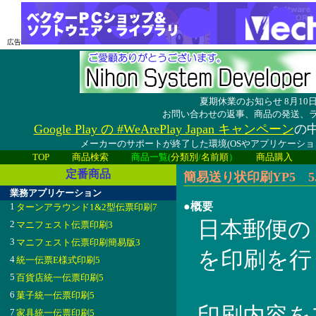
広告
夏期休業のお知らせ 8月1
お問い合わせの返事、商品の発送、
Google Play の #WeArePlay Japan キャンペーン
の中
メーカーのサポートが終了した環境(OSやアプリケーシ
TOP
商品検索
商品一覧(
分類別
/
名前順
）
商品購入
定番商品
簡易送り状印刷YP5 5.0
業務アプリケーション
●概要
1
ターンアラウンド1&2型伝票印刷7
日本郵便の
2
マニフェスト伝票印刷3
3
マニフェスト伝票印刷簡易版3
を印刷を行
4
統一伝票E様式印刷5
5
百貨店統一伝票印刷5
6
菓子統一伝票印刷5
印刷内容を
7
家具統一伝票印刷5