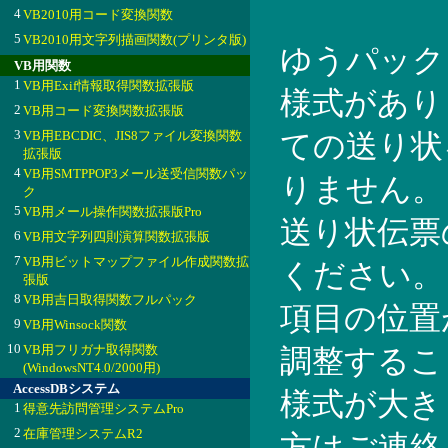
4
VB2010用コード変換関数
5
VB2010用文字列描画関数(プリンタ版)
ゆうパック
VB用関数
1
VB用Exif情報取得関数拡張版
様式があり
2
VB用コード変換関数拡張版
3
VB用EBCDIC、JIS8ファイル変換関数
ての送り状
拡張版
4
VB用SMTPPOP3メール送受信関数パッ
りません。
ク
5
VB用メール操作関数拡張版Pro
送り状伝票
6
VB用文字列四則演算関数拡張版
7
VB用ビットマップファイル作成関数拡
ください。
張版
8
VB用吉日取得関数フルパック
項目の位置
9
VB用Winsock関数
10
VB用フリガナ取得関数
調整するこ
(WindowsNT4.0/2000用)
AccessDBシステム
様式が大き
1
得意先訪問管理システムPro
2
在庫管理システムR2
方はご連絡