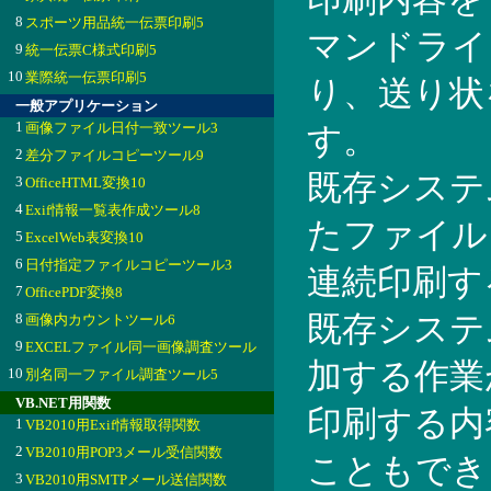
8
スポーツ用品統一伝票印刷5
マンドライ
9
統一伝票C様式印刷5
10
業際統一伝票印刷5
り、送り状
一般アプリケーション
1
画像ファイル日付一致ツール3
す。
2
差分ファイルコピーツール9
既存システ
3
OfficeHTML変換10
4
Exif情報一覧表作成ツール8
たファイル
5
ExcelWeb表変換10
6
日付指定ファイルコピーツール3
連続印刷す
7
OfficePDF変換8
8
既存システ
画像内カウントツール6
9
EXCELファイル同一画像調査ツール
加する作業
10
別名同一ファイル調査ツール5
VB.NET用関数
印刷する内
1
VB2010用Exif情報取得関数
2
VB2010用POP3メール受信関数
こともでき
3
VB2010用SMTPメール送信関数