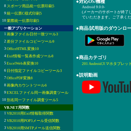
●対応OS/機種
8
スポーツ用品統一伝票印刷5
Android 9.0.0-
(メーカーのサポートが終了
9
統一伝票C様式印刷5
ていただきます。ご了承くだ
10
業際統一伝票印刷5
●商品/試用版のダウンロ
一般アプリケーション
1
画像ファイル日付一致ツール3
2
差分ファイルコピーツール9
3
OfficeHTML変換10
4
Exif情報一覧表作成ツール8
●商品カテゴリ
5
ExcelWeb表変換10
201 Androidスマホタブレッ
6
日付指定ファイルコピーツール3
●説明動画
7
OfficePDF変換8
8
画像内カウントツール6
9
EXCELファイル同一画像調査ツール
10
別名同一ファイル調査ツール5
VB.NET用関数
1
VB2010用Exif情報取得関数
2
VB2010用POP3メール受信関数
3
VB2010用SMTPメール送信関数