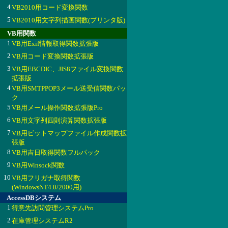
4
VB2010用コード変換関数
5
VB2010用文字列描画関数(プリンタ版)
VB用関数
1
VB用Exif情報取得関数拡張版
2
VB用コード変換関数拡張版
3
VB用EBCDIC、JIS8ファイル変換関数
拡張版
4
VB用SMTPPOP3メール送受信関数パッ
ク
5
VB用メール操作関数拡張版Pro
6
VB用文字列四則演算関数拡張版
7
VB用ビットマップファイル作成関数拡
張版
8
VB用吉日取得関数フルパック
9
VB用Winsock関数
10
VB用フリガナ取得関数
(WindowsNT4.0/2000用)
AccessDBシステム
1
得意先訪問管理システムPro
2
在庫管理システムR2