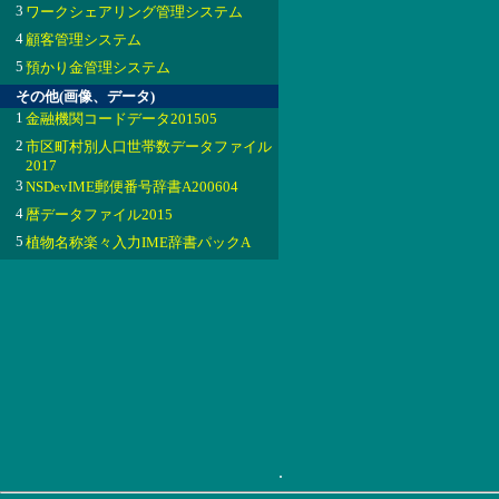
3
ワークシェアリング管理システム
4
顧客管理システム
5
預かり金管理システム
その他(画像、データ)
1
金融機関コードデータ201505
2
市区町村別人口世帯数データファイル
2017
3
NSDevIME郵便番号辞書A200604
4
暦データファイル2015
5
植物名称楽々入力IME辞書パックA
.