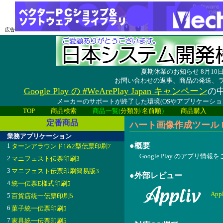
広告
夏期休業のお知らせ 8月1
お問い合わせの返事、商品の発送、
Google Play の #WeArePlay Japan キャンペーン
の中
メーカーのサポートが終了した環境(OSやアプリケーシ
TOP
商品検索
商品一覧(
分類別
/
名前順
）
商品購入
定番商品
ハート画像作成ツール byNSD
業務アプリケーション
●概要
1
ターンアラウンド1&2型伝票印刷7
Google Play のアプリ情
2
マニフェスト伝票印刷3
3
マニフェスト伝票印刷簡易版3
●外部レビュー
4
統一伝票E様式印刷5
App
5
百貨店統一伝票印刷5
6
菓子統一伝票印刷5
7
家具統一伝票印刷5