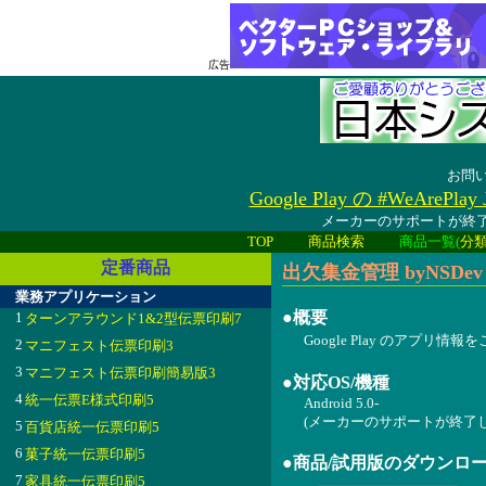
広告
お問
Google Play の #WeAreP
メーカーのサポートが終了
TOP
商品検索
商品一覧(
分
定番商品
出欠集金管理 byNSDev (A
業務アプリケーション
●概要
1
ターンアラウンド1&2型伝票印刷7
Google Play のアプリ情
2
マニフェスト伝票印刷3
3
マニフェスト伝票印刷簡易版3
●対応OS/機種
4
統一伝票E様式印刷5
Android 5.0-
(メーカーのサポートが終了
5
百貨店統一伝票印刷5
6
菓子統一伝票印刷5
●商品/試用版のダウンロ
7
家具統一伝票印刷5