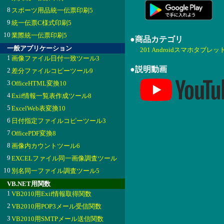
8
スポーツ用品統一伝票印刷5
9
統一伝票C様式印刷5
10
業際統一伝票印刷5
●商品カテゴリ
一般アプリケーション
201 Androidスマホタブレッ
1
画像ファイル日付一致ツール3
●説明動画
2
差分ファイルコピーツール9
3
OfficeHTML変換10
4
Exif情報一覧表作成ツール8
5
ExcelWeb表変換10
6
日付指定ファイルコピーツール3
7
OfficePDF変換8
8
画像内カウントツール6
9
EXCELファイル同一画像調査ツール
10
別名同一ファイル調査ツール5
VB.NET用関数
1
VB2010用Exif情報取得関数
2
VB2010用POP3メール受信関数
3
VB2010用SMTPメール送信関数