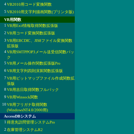
4
VB2010用コード変換関数
5
VB2010用文字列描画関数(プリンタ版)
VB用関数
1
VB用Exif情報取得関数拡張版
2
VB用コード変換関数拡張版
3
VB用EBCDIC、JIS8ファイル変換関数
拡張版
4
VB用SMTPPOP3メール送受信関数パッ
ク
5
VB用メール操作関数拡張版Pro
6
VB用文字列四則演算関数拡張版
7
VB用ビットマップファイル作成関数拡
張版
8
VB用吉日取得関数フルパック
9
VB用Winsock関数
10
VB用フリガナ取得関数
(WindowsNT4.0/2000用)
AccessDBシステム
1
得意先訪問管理システムPro
2
在庫管理システムR2