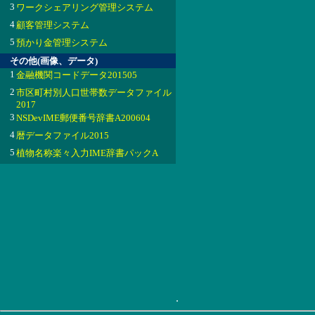
3
ワークシェアリング管理システム
4
顧客管理システム
5
預かり金管理システム
その他(画像、データ)
1
金融機関コードデータ201505
2
市区町村別人口世帯数データファイル
2017
3
NSDevIME郵便番号辞書A200604
4
暦データファイル2015
5
植物名称楽々入力IME辞書パックA
.