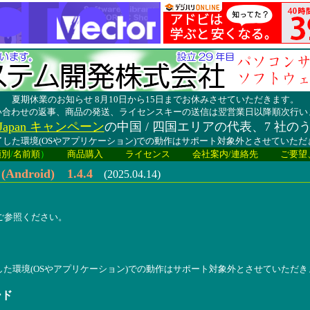
夏期休業のお知らせ 8月10日から15日までお休みさせていただきます。
い合わせの返事、商品の発送、ライセンスキーの送信は翌営業日以降順次行い
lay Japan キャンペーン
の中国 / 四国エリアの代表、7 社の
した環境(OSやアプリケーション)での動作はサポート対象外とさせていた
類別
/
名前順
）
商品購入
ライセンス
会社案内/連絡先
ご要望
ndroid) 1.4.4
(2025.04.14)
報をご参照ください。
した環境(OSやアプリケーション)での動作はサポート対象外とさせていただき
ード