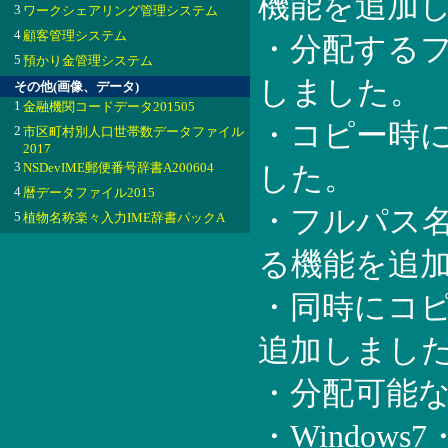
機能を追加
3
ワークシェアリング管理システム
4
顧客管理システム
・分配する
5
預かり金管理システム
しました。
その他(画像、データ)
1
金融機関コードデータ201505
・コピー時
2
市区町村別人口世帯数データファイル
2017
3
NSDevIME郵便番号辞書A200604
した。
4
暦データファイル2015
・フルパス名
5
植物名称楽々入力IME辞書パックA
る機能を追
・同時にコ
追加しまし
・分配可能
・Window