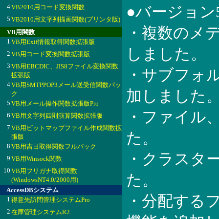
4
VB2010用コード変換関数
●バージョン
5
VB2010用文字列描画関数(プリンタ版)
・複数のメ
VB用関数
1
VB用Exif情報取得関数拡張版
しました。
2
VB用コード変換関数拡張版
3
VB用EBCDIC、JIS8ファイル変換関数
・サブフォ
拡張版
4
VB用SMTPPOP3メール送受信関数パッ
加しました
ク
5
VB用メール操作関数拡張版Pro
・ファイル、
6
VB用文字列四則演算関数拡張版
7
VB用ビットマップファイル作成関数拡
た。
張版
8
VB用吉日取得関数フルパック
・クラスタ
9
VB用Winsock関数
10
VB用フリガナ取得関数
た。
(WindowsNT4.0/2000用)
AccessDBシステム
・分配する
1
得意先訪問管理システムPro
2
在庫管理システムR2