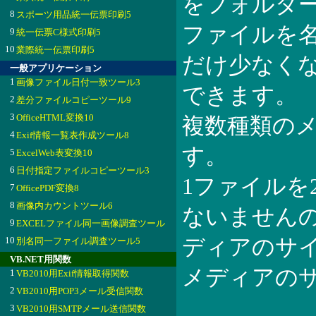
をフォルダ
8
スポーツ用品統一伝票印刷5
ファイルを
9
統一伝票C様式印刷5
10
業際統一伝票印刷5
だけ少なく
一般アプリケーション
1
画像ファイル日付一致ツール3
できます。
2
差分ファイルコピーツール9
3
OfficeHTML変換10
複数種類の
4
Exif情報一覧表作成ツール8
す。
5
ExcelWeb表変換10
6
日付指定ファイルコピーツール3
1ファイルを
7
OfficePDF変換8
8
画像内カウントツール6
ないません
9
EXCELファイル同一画像調査ツール
10
ディアのサ
別名同一ファイル調査ツール5
VB.NET用関数
メディアの
1
VB2010用Exif情報取得関数
2
VB2010用POP3メール受信関数
3
VB2010用SMTPメール送信関数