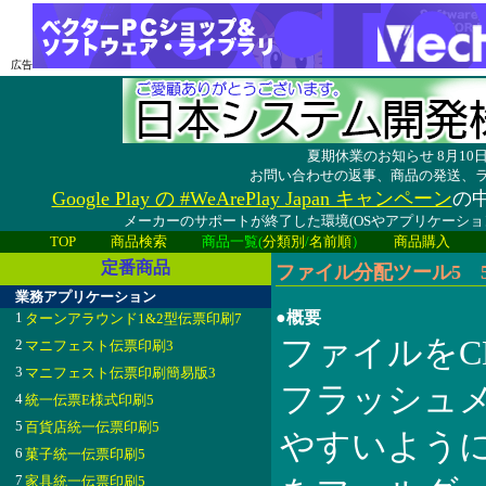
広告
夏期休業のお知らせ 8月1
お問い合わせの返事、商品の発送、
Google Play の #WeArePlay Japan キャンペーン
の中
メーカーのサポートが終了した環境(OSやアプリケーシ
TOP
商品検索
商品一覧(
分類別
/
名前順
）
商品購入
定番商品
ファイル分配ツール5 5.
業務アプリケーション
●概要
1
ターンアラウンド1&2型伝票印刷7
ファイルをCD-R
2
マニフェスト伝票印刷3
3
マニフェスト伝票印刷簡易版3
フラッシュ
4
統一伝票E様式印刷5
5
百貨店統一伝票印刷5
やすいよう
6
菓子統一伝票印刷5
7
家具統一伝票印刷5