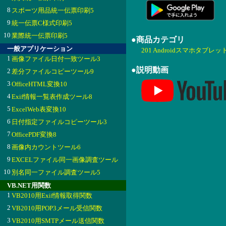
8
スポーツ用品統一伝票印刷5
9
統一伝票C様式印刷5
10
業際統一伝票印刷5
●商品カテゴリ
一般アプリケーション
201 Androidスマホタブレッ
1
画像ファイル日付一致ツール3
●説明動画
2
差分ファイルコピーツール9
3
OfficeHTML変換10
4
Exif情報一覧表作成ツール8
5
ExcelWeb表変換10
6
日付指定ファイルコピーツール3
7
OfficePDF変換8
8
画像内カウントツール6
9
EXCELファイル同一画像調査ツール
10
別名同一ファイル調査ツール5
VB.NET用関数
1
VB2010用Exif情報取得関数
2
VB2010用POP3メール受信関数
3
VB2010用SMTPメール送信関数