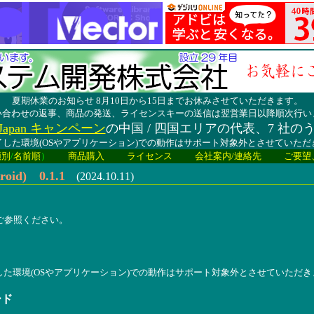
夏期休業のお知らせ 8月10日から15日までお休みさせていただきます。
い合わせの返事、商品の発送、ライセンスキーの送信は翌営業日以降順次行い
lay Japan キャンペーン
の中国 / 四国エリアの代表、7 社の
した環境(OSやアプリケーション)での動作はサポート対象外とさせていた
類別
/
名前順
）
商品購入
ライセンス
会社案内/連絡先
ご要望
d) 0.1.1
(2024.10.11)
報をご参照ください。
した環境(OSやアプリケーション)での動作はサポート対象外とさせていただき
ード