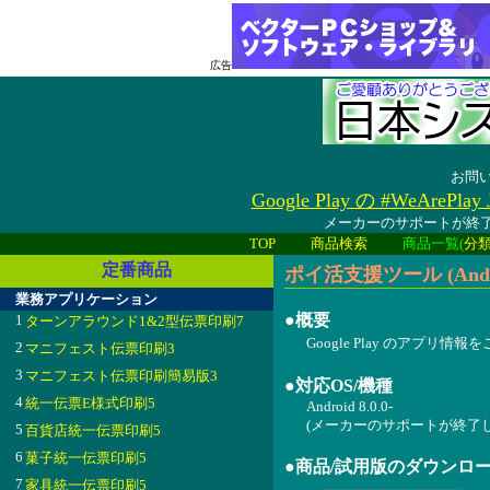
広告
お問
Google Play の #WeAreP
メーカーのサポートが終了
TOP
商品検索
商品一覧(
分
定番商品
ポイ活支援ツール (Androi
業務アプリケーション
●概要
1
ターンアラウンド1&2型伝票印刷7
Google Play のアプリ情
2
マニフェスト伝票印刷3
3
マニフェスト伝票印刷簡易版3
●対応OS/機種
4
統一伝票E様式印刷5
Android 8.0.0-
(メーカーのサポートが終了
5
百貨店統一伝票印刷5
6
菓子統一伝票印刷5
●商品/試用版のダウンロ
7
家具統一伝票印刷5