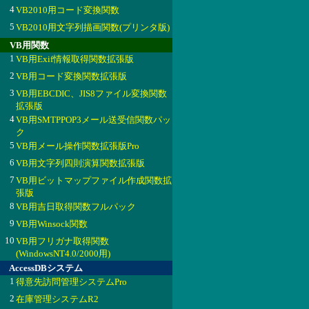
4
VB2010用コード変換関数
5
VB2010用文字列描画関数(プリンタ版)
VB用関数
1
VB用Exif情報取得関数拡張版
2
VB用コード変換関数拡張版
3
VB用EBCDIC、JIS8ファイル変換関数
拡張版
4
VB用SMTPPOP3メール送受信関数パッ
ク
5
VB用メール操作関数拡張版Pro
6
VB用文字列四則演算関数拡張版
7
VB用ビットマップファイル作成関数拡
張版
8
VB用吉日取得関数フルパック
9
VB用Winsock関数
10
VB用フリガナ取得関数
(WindowsNT4.0/2000用)
AccessDBシステム
1
得意先訪問管理システムPro
2
在庫管理システムR2