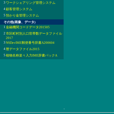
3
ワークシェアリング管理システム
4
顧客管理システム
5
預かり金管理システム
その他(画像、データ)
1
金融機関コードデータ201505
2
市区町村別人口世帯数データファイル
2017
3
NSDevIME郵便番号辞書A200604
4
暦データファイル2015
5
植物名称楽々入力IME辞書パックA
.