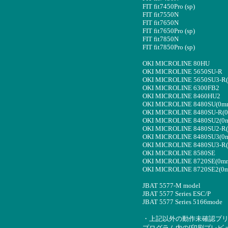
FIT fit7450Pro (sp)
FIT fit7550N
FIT fit7650N
FIT fit7650Pro (sp)
FIT fit7850N
FIT fit7850Pro (sp)
OKI MICROLINE 80HU
OKI MICROLINE 5650SU-R
OKI MICROLINE 5650SU3-R
OKI MICROLINE 6300FB2
OKI MICROLINE 8460HU2
OKI MICROLINE 8480SU(0m
OKI MICROLINE 8480SU-R(
OKI MICROLINE 8480SU2(0
OKI MICROLINE 8480SU2-R
OKI MICROLINE 8480SU3(0
OKI MICROLINE 8480SU3-R
OKI MICROLINE 8580SE
OKI MICROLINE 8720SE(0m
OKI MICROLINE 8720SE2(0
JBAT 5577-M model
JBAT 5577 Series ESC/P
JBAT 5577 Series 5166mode
・上記以外の動作未確認プ
プログラム内の[印刷プレビ