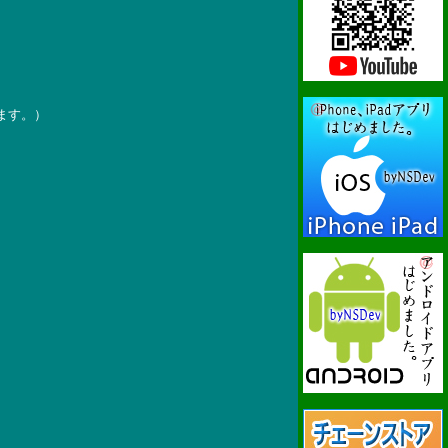
ます。）
。