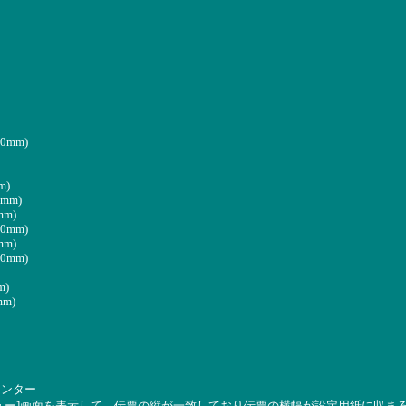
(0mm)
m)
0mm)
mm)
(0mm)
mm)
(0mm)
m)
mm)
リンター
ュー]画面を表示して、伝票の縦が一致しており伝票の横幅が設定用紙に収ま