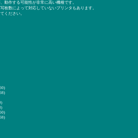
が、動作する可能性が非常に高い機種です。
複写枚数によって対応していないプリンタもあります。
してください。
60)
68)
0)
8)
60)
68)