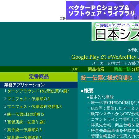
広告
お問
Google Play の #WeAreP
メーカーのサポートが終了
TOP
商品検索
商品一覧(
分
定番商品
統一伝票C様式印刷5 5.
業務アプリケーション
●概要
1
ターンアラウンド1&2型伝票印刷7
●基本的な機能
2
マニフェスト伝票印刷3
・統一伝票C様式の印刷を行
3
マニフェスト伝票印刷簡易版3
・EOS等で受信したデータ
・既存システムからCSV形
4
統一伝票E様式印刷5
・コマンドラインで実行し
5
百貨店統一伝票印刷5
・得意先台帳、商品台帳を
6
菓子統一伝票印刷5
・得意先商品単価を登録す
・管理台帳登録で伝票入力
7
家具統一伝票印刷5