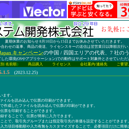
夏期休業のお知らせ 8月10日から15日までお休みさせていただきます。
い合わせの返事、商品の発送、ライセンスキーの送信は翌営業日以降順次行い
lay Japan キャンペーン
の中国 / 四国エリアの代表、7 社の
した環境(OSやアプリケーション)での動作はサポート対象外とさせていた
類別
/
名前順
）
商品購入
ライセンス
会社案内/連絡先
ご要望
1.5
(2023.12.25)
います。
ファイルを読み込んで伝票の印刷ができます。
式で作成したファイルを読み込んで伝票の印刷ができます。
て伝票を印刷することができます。
登録することで、伝票が簡単に入力できます。
ることで、取引先グループまたは指定取引先の単価を設定することができます
の入力項目移動順や入力有無をカスタマイズすることで、必要項目だけに簡