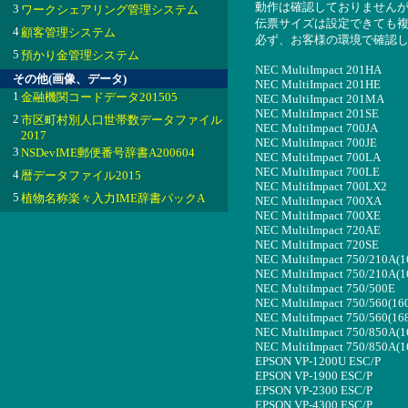
動作は確認しておりません
3
ワークシェアリング管理システム
伝票サイズは設定できても
4
顧客管理システム
必ず、お客様の環境で確認
5
預かり金管理システム
NEC MultiImpact 201HA
その他(画像、データ)
NEC MultiImpact 201HE
1
金融機関コードデータ201505
NEC MultiImpact 201MA
NEC MultiImpact 201SE
2
市区町村別人口世帯数データファイル
NEC MultiImpact 700JA
2017
NEC MultiImpact 700JE
3
NSDevIME郵便番号辞書A200604
NEC MultiImpact 700LA
NEC MultiImpact 700LE
4
暦データファイル2015
NEC MultiImpact 700LX2
5
植物名称楽々入力IME辞書パックA
NEC MultiImpact 700XA
NEC MultiImpact 700XE
NEC MultiImpact 720AE
NEC MultiImpact 720SE
NEC MultiImpact 750/210A(1
NEC MultiImpact 750/210A(1
NEC MultiImpact 750/500E
NEC MultiImpact 750/560(16
NEC MultiImpact 750/560(16
NEC MultiImpact 750/850A(1
NEC MultiImpact 750/850A(1
EPSON VP-1200U ESC/P
EPSON VP-1900 ESC/P
EPSON VP-2300 ESC/P
EPSON VP-4300 ESC/P