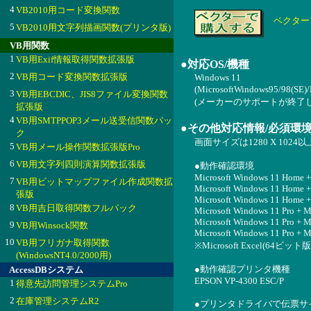
4
VB2010用コード変換関数
ベクター
5
VB2010用文字列描画関数(プリンタ版)
VB用関数
1
VB用Exif情報取得関数拡張版
●対応OS/機種
2
VB用コード変換関数拡張版
Windows 11
(MicrosoftWindows95/98(
3
VB用EBCDIC、JIS8ファイル変換関数
(メーカーのサポートが終了
拡張版
4
VB用SMTPPOP3メール送受信関数パッ
●その他対応情報/必須環
ク
画面サイズは1280 X 102
5
VB用メール操作関数拡張版Pro
6
VB用文字列四則演算関数拡張版
●動作確認環境
Microsoft Windows 11 Home +
7
VB用ビットマップファイル作成関数拡
Microsoft Windows 11 Home +
張版
Microsoft Windows 11 Home +
8
VB用吉日取得関数フルパック
Microsoft Windows 11 Pro + M
Microsoft Windows 11 Pro + M
9
VB用Winsock関数
Microsoft Windows 11 Pro + M
10
VB用フリガナ取得関数
※Microsoft Excel(6
(WindowsNT4.0/2000用)
●動作確認プリンタ機種
AccessDBシステム
EPSON VP-4300 ESC/P
1
得意先訪問管理システムPro
2
在庫管理システムR2
●プリンタドライバで伝票サ