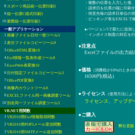
・複数の伝票を入力した後
8
スポーツ用品統一伝票印刷5
・請求日を伝票の端に印刷
9
・得意先毎の請求日単位の売
統一伝票C様式印刷5
・ピッキング表をEXCEL
10
業際統一伝票印刷5
一般アプリケーション
●バージョン5で新たに追加
・インボイス制度の対応を
1
画像ファイル日付一致ツール3
2
差分ファイルコピーツール9
●注意点
3
OfficeHTML変換10
Excelファイルの出力結果を
4
Exif情報一覧表作成ツール8
5
ExcelWeb表変換10
●価格
（消費税が10%のとき
6
日付指定ファイルコピーツール3
16500円(税込)
7
OfficePDF変換8
8
画像内カウントツール6
●ライセンス
（使用方法によ
9
EXCELファイル同一画像調査ツール
ライセンス、アップデ
10
別名同一ファイル調査ツール5
VB.NET用関数
●ご購入
1
VB2010用Exif情報取得関数
2
VB2010用POP3メール受信関数
弊社直販
3
VB2010用SMTPメール送信関数