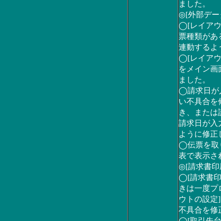
ました。
◎[外部デー
◯[レイア
票種類があ
連動するよ
◯[レイアウ
をメイン画
ました。
◯請求日が
い不具合を
き、または
請求日が入
ように修正
◯伝票を取
表で表示さ
◎[請求書印
◯[請求書
きは一度プ
ウトの設定
不具合を修