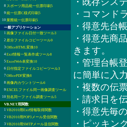
・既存シス
8
スポーツ用品統一伝票印刷5
・コマンド
9
統一伝票C様式印刷5
10
業際統一伝票印刷5
・得意先台
一般アプリケーション
1
画像ファイル日付一致ツール3
・得意先商
2
差分ファイルコピーツール9
3
OfficeHTML変換10
きます。
4
Exif情報一覧表作成ツール8
・管理台帳
5
ExcelWeb表変換10
6
日付指定ファイルコピーツール3
に簡単に入
7
OfficePDF変換8
8
画像内カウントツール6
・複数の伝
9
EXCELファイル同一画像調査ツール
10
・請求日を
別名同一ファイル調査ツール5
VB.NET用関数
・得意先毎の
1
VB2010用Exif情報取得関数
2
VB2010用POP3メール受信関数
・ピッキング
3
VB2010用SMTPメール送信関数