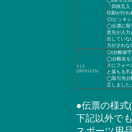
◯[取引先台
「四捨五入
印刷が行わ
◎[ピッキン
◯伝票に取
意先が入力
出していな
力がされな
◎[台帳保守
◯台帳名を
スにフォー
5.1.5
(2023/12/25)
と落ちる不
◯取引先台
正しました
●伝票の様式
下記以外で
スポーツ用品