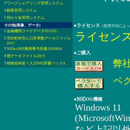
3
ワークシェアリング管理システム
4
顧客管理システム
5
預かり金管理システム
その他(画像、データ)
●ライセンス
（使用方法によっ
1
金融機関コードデータ201505
ライセン
2
市区町村別人口世帯数データファイル
2017
3
NSDevIME郵便番号辞書A200604
●ご購入
4
暦データファイル2015
弊
5
植物名称楽々入力IME辞書パックA
ベ
●対応OS/機種
Windows 11
(MicrosoftWin
など上記以外