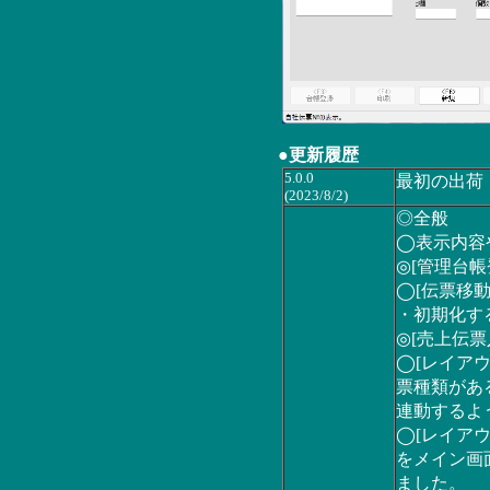
●更新履歴
5.0.0
最初の出荷
(2023/8/2)
◎全般
◯表示内容
◎[管理台帳
◯[伝票移動
・初期化す
◎[売上伝票
◯[レイア
票種類があ
連動するよ
◯[レイアウ
をメイン画
ました。