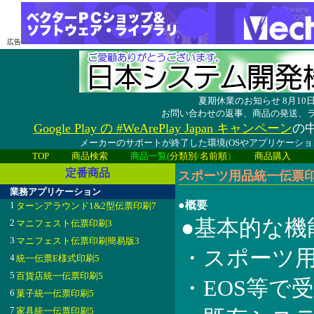
広告
夏期休業のお知らせ 8月1
お問い合わせの返事、商品の発送、
Google Play の #WeArePlay Japan キャンペーン
の中
メーカーのサポートが終了した環境(OSやアプリケーシ
TOP
商品検索
商品一覧(
分類別
/
名前順
）
商品購入
定番商品
スポーツ用品統一伝票印刷5
業務アプリケーション
●概要
1
ターンアラウンド1&2型伝票印刷7
●基本的な機
2
マニフェスト伝票印刷3
3
マニフェスト伝票印刷簡易版3
・スポーツ用
4
統一伝票E様式印刷5
5
百貨店統一伝票印刷5
・EOS等で
6
菓子統一伝票印刷5
7
家具統一伝票印刷5