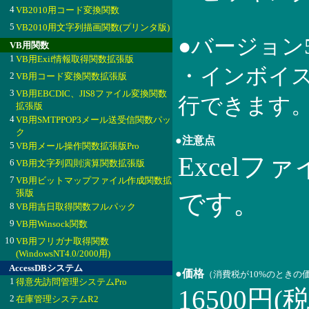
4
VB2010用コード変換関数
5
VB2010用文字列描画関数(プリンタ版)
●バージョン
VB用関数
1
VB用Exif情報取得関数拡張版
・インボイ
2
VB用コード変換関数拡張版
3
VB用EBCDIC、JIS8ファイル変換関数
行できます
拡張版
4
VB用SMTPPOP3メール送受信関数パッ
ク
●注意点
5
VB用メール操作関数拡張版Pro
Excelファ
6
VB用文字列四則演算関数拡張版
7
VB用ビットマップファイル作成関数拡
張版
です。
8
VB用吉日取得関数フルパック
9
VB用Winsock関数
10
VB用フリガナ取得関数
(WindowsNT4.0/2000用)
AccessDBシステム
●価格
（消費税が10%のときの
1
得意先訪問管理システムPro
16500円(
2
在庫管理システムR2