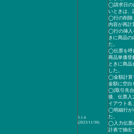
◯請求日の
いときは、
◯行の削除
内容が再計
◯行の挿入
きに商品の
た。
◯伝票を呼
商品単価登
ときに商品
した。
◯金額計算
金額に空白
◯[取引先
後、伝票入
イアウト名
◯明細行が
た。
5.1.4
(2023/11/30)
◯入力伝票
計表で抽出