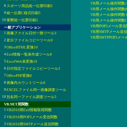
VB用メール操作関数パック
8
スポーツ用品統一伝票印刷5
VB用メール操作関数(CD
9
統一伝票C様式印刷5
VB用メール操作関数 Outl
10
業際統一伝票印刷5
VB用メール操作関数CD
VB用POP3メール受信関
一般アプリケーション
VB用SMTPメール送信関
1
画像ファイル日付一致ツール3
VB用SMTPPOP3メー
2
差分ファイルコピーツール9
3
OfficeHTML変換10
4
Exif情報一覧表作成ツール8
5
ExcelWeb表変換10
6
日付指定ファイルコピーツール3
7
OfficePDF変換8
8
画像内カウントツール6
9
EXCELファイル同一画像調査ツール
10
別名同一ファイル調査ツール5
VB.NET用関数
1
VB2010用Exif情報取得関数
2
VB2010用POP3メール受信関数
3
VB2010用SMTPメール送信関数