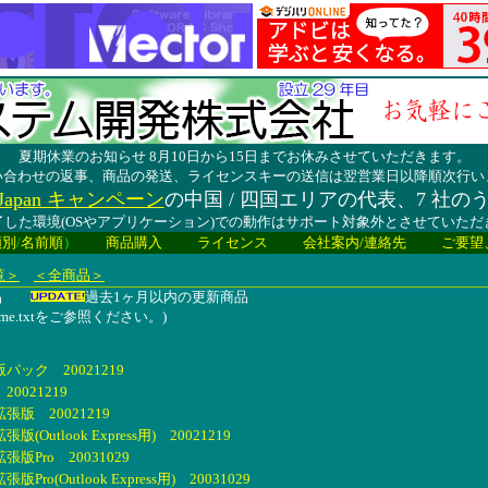
夏期休業のお知らせ 8月10日から15日までお休みさせていただきます。
い合わせの返事、商品の発送、ライセンスキーの送信は翌営業日以降順次行い
lay Japan キャンペーン
の中国 / 四国エリアの代表、7 社の
した環境(OSやアプリケーション)での動作はサポート対象外とさせていた
類別
/
名前順
）
商品購入
ライセンス
会社案内/連絡先
ご要望
覧＞
＜全商品＞
商品
過去1ヶ月以内の更新商品
me.txtをご参照ください。)
ック 20021219
0021219
版 20021219
utlook Express用) 20021219
Pro 20031029
o(Outlook Express用) 20031029