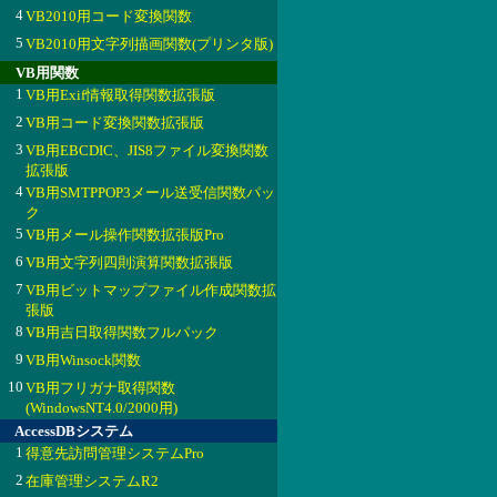
4
VB2010用コード変換関数
5
VB2010用文字列描画関数(プリンタ版)
VB用関数
1
VB用Exif情報取得関数拡張版
2
VB用コード変換関数拡張版
3
VB用EBCDIC、JIS8ファイル変換関数
拡張版
4
VB用SMTPPOP3メール送受信関数パッ
ク
5
VB用メール操作関数拡張版Pro
6
VB用文字列四則演算関数拡張版
7
VB用ビットマップファイル作成関数拡
張版
8
VB用吉日取得関数フルパック
9
VB用Winsock関数
10
VB用フリガナ取得関数
(WindowsNT4.0/2000用)
AccessDBシステム
1
得意先訪問管理システムPro
2
在庫管理システムR2