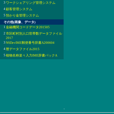
3
ワークシェアリング管理システム
4
顧客管理システム
5
預かり金管理システム
その他(画像、データ)
1
金融機関コードデータ201505
2
市区町村別人口世帯数データファイル
2017
3
NSDevIME郵便番号辞書A200604
4
暦データファイル2015
5
植物名称楽々入力IME辞書パックA
.