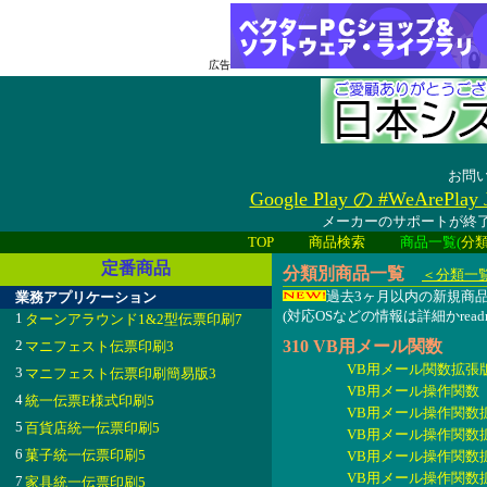
広告
お問
Google Play の #WeAreP
メーカーのサポートが終了
TOP
商品検索
商品一覧(
分
定番商品
分類別商品一覧
＜分類一
過去3ヶ月以内の新規
業務アプリケーション
(対応OSなどの情報は詳細かread
1
ターンアラウンド1&2型伝票印刷7
2
310 VB用メール関数
マニフェスト伝票印刷3
VB用メール関数拡張版パ
3
マニフェスト伝票印刷簡易版3
VB用メール操作関数 2
4
統一伝票E様式印刷5
VB用メール操作関数拡張
5
百貨店統一伝票印刷5
VB用メール操作関数拡張版(O
6
菓子統一伝票印刷5
VB用メール操作関数拡張版
VB用メール操作関数拡張版Pr
7
家具統一伝票印刷5