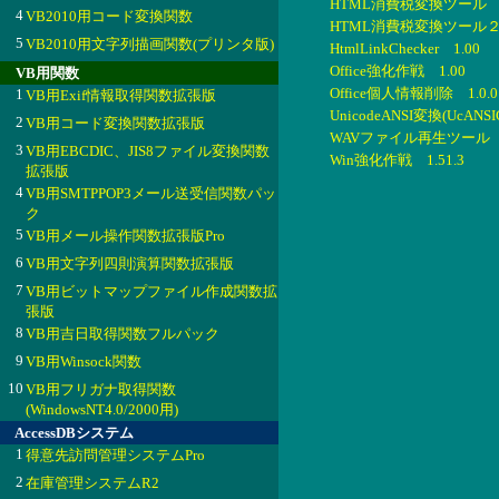
HTML消費税変換ツール 1.
4
VB2010用コード変換関数
HTML消費税変換ツール２ 
5
VB2010用文字列描画関数(プリンタ版)
HtmlLinkChecker 1.00
Office強化作戦 1.00
VB用関数
Office個人情報削除 1.0.0
1
VB用Exif情報取得関数拡張版
UnicodeANSI変換(UcANSIC
2
VB用コード変換関数拡張版
WAVファイル再生ツール 1
3
VB用EBCDIC、JIS8ファイル変換関数
Win強化作戦 1.51.3
拡張版
4
VB用SMTPPOP3メール送受信関数パッ
ク
5
VB用メール操作関数拡張版Pro
6
VB用文字列四則演算関数拡張版
7
VB用ビットマップファイル作成関数拡
張版
8
VB用吉日取得関数フルパック
9
VB用Winsock関数
10
VB用フリガナ取得関数
(WindowsNT4.0/2000用)
AccessDBシステム
1
得意先訪問管理システムPro
2
在庫管理システムR2