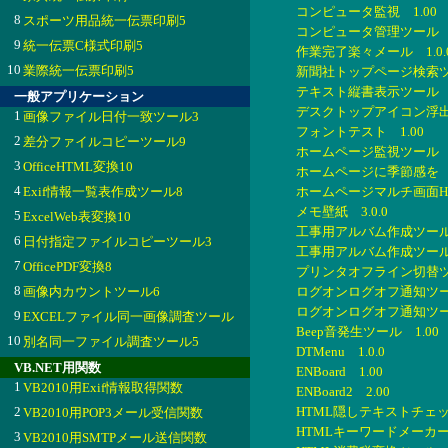
コンピュータ監視 1.00
8
スポーツ用品統一伝票印刷5
コンピュータ管理ツール 1.
9
統一伝票C様式印刷5
作業完了楽々メール 1.0.
10
業際統一伝票印刷5
新聞社トップページ検索ツール
テキスト縦書表示ツール 1
一般アプリケーション
デスクトップアイコン浮出 
1
画像ファイル日付一致ツール3
フォントテスト 1.00
2
差分ファイルコピーツール9
ホームページ監視ツール 1.
3
OfficeHTML変換10
ホームページに季節感を 1
4
Exif情報一覧表作成ツール8
ホームページマルチ画面HT
メモ壁紙 3.0.0
5
ExcelWeb表変換10
工事用アルバム作成ツール 
6
日付指定ファイルコピーツール3
工事用アルバム作成ツール2 
7
OfficePDF変換8
プリンタオフライン切替ツー
8
画像内カウントツール6
ログオンログオフ通知ツール
ログオンログオフ通知ツール2
9
EXCELファイル同一画像調査ツール
Beep音発生ツール 1.00
10
別名同一ファイル調査ツール5
DTMenu 1.0.0
VB.NET用関数
ENBoard 1.00
1
VB2010用Exif情報取得関数
ENBoard2 2.00
2
HTML隠しテキストチェック
VB2010用POP3メール受信関数
HTMLキーワードメーカー 
3
VB2010用SMTPメール送信関数