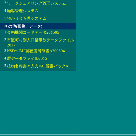
3
ワークシェアリング管理システム
4
顧客管理システム
5
預かり金管理システム
その他(画像、データ)
1
金融機関コードデータ201505
2
市区町村別人口世帯数データファイル
2017
3
NSDevIME郵便番号辞書A200604
4
暦データファイル2015
5
植物名称楽々入力IME辞書パックA
.