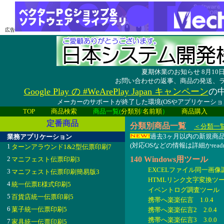
広告
夏期休業のお知らせ 8月1
お問い合わせの返事、商品の発送、
Google Play の #WeArePlay Japan キャンペーン
の中
メーカーのサポートが終了した環境(OSやアプリケーシ
TOP
商品検索
商品一覧(
分類別
/
名前順
）
商品購入
定番商品
分類別商品一覧
＜分類一
過去3ヶ月以内の新規
業務アプリケーション
(対応OSなどの情報は詳細かread
1
ターンアラウンド1&2型伝票印刷7
2
140 Windows用ツール
マニフェスト伝票印刷3
EXCELファイル同一画像調
3
マニフェスト伝票印刷簡易版3
HTMLリンク文字変換ツール
4
統一伝票E様式印刷5
イベントログ調査ツール 1.
5
百貨店統一伝票印刷5
携帯へ楽楽伝言 1.0.4
6
菓子統一伝票印刷5
携帯へ楽楽伝言2 2.0.4
携帯へ楽楽伝言3 3.0.0
7
家具統一伝票印刷5