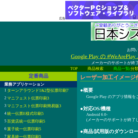
広告
お問
Google Play の #WeAreP
メーカーのサポートが終了
TOP
商品検索
商品一覧(
分
定番商品
レーザー加工イメージ作成ツール
業務アプリケーション
●概要
1
ターンアラウンド1&2型伝票印刷7
Google Play のアプリ情
2
マニフェスト伝票印刷3
3
マニフェスト伝票印刷簡易版3
●対応OS/機種
4
統一伝票E様式印刷5
Android 6.0-
(メーカーのサポートが終了
5
百貨店統一伝票印刷5
6
菓子統一伝票印刷5
●商品/試用版のダウンロ
7
家具統一伝票印刷5