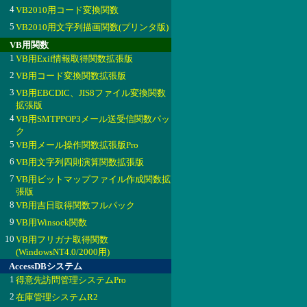
4
VB2010用コード変換関数
5
VB2010用文字列描画関数(プリンタ版)
VB用関数
1
VB用Exif情報取得関数拡張版
2
VB用コード変換関数拡張版
3
VB用EBCDIC、JIS8ファイル変換関数
拡張版
4
VB用SMTPPOP3メール送受信関数パッ
ク
5
VB用メール操作関数拡張版Pro
6
VB用文字列四則演算関数拡張版
7
VB用ビットマップファイル作成関数拡
張版
8
VB用吉日取得関数フルパック
9
VB用Winsock関数
10
VB用フリガナ取得関数
(WindowsNT4.0/2000用)
AccessDBシステム
1
得意先訪問管理システムPro
2
在庫管理システムR2