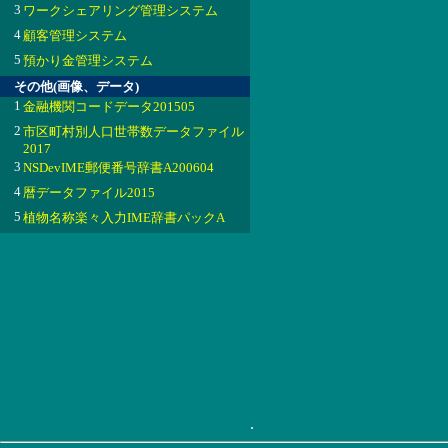
3
ワークシェアリング管理システム
4
顧客管理システム
5
預かり金管理システム
その他(画像、データ)
1
金融機関コードデータ201505
2
市区町村別人口世帯数データファイル
2017
3
NSDevIME郵便番号辞書A200604
4
暦データファイル2015
5
植物名称楽々入力IME辞書パックA
.