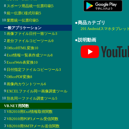
8
スポーツ用品統一伝票印刷5
9
統一伝票C様式印刷5
10
業際統一伝票印刷5
●商品カテゴリ
一般アプリケーション
201 Androidスマホタブレッ
1
画像ファイル日付一致ツール3
●説明動画
2
差分ファイルコピーツール9
3
OfficeHTML変換10
4
Exif情報一覧表作成ツール8
5
ExcelWeb表変換10
6
日付指定ファイルコピーツール3
7
OfficePDF変換8
8
画像内カウントツール6
9
EXCELファイル同一画像調査ツール
10
別名同一ファイル調査ツール5
VB.NET用関数
1
VB2010用Exif情報取得関数
2
VB2010用POP3メール受信関数
3
VB2010用SMTPメール送信関数