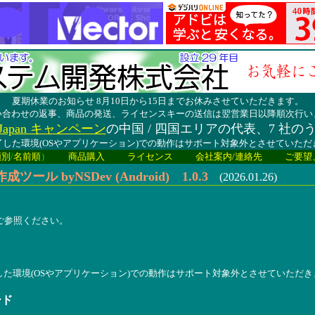
夏期休業のお知らせ 8月10日から15日までお休みさせていただきます。
い合わせの返事、商品の発送、ライセンスキーの送信は翌営業日以降順次行い
lay Japan キャンペーン
の中国 / 四国エリアの代表、7 社の
した環境(OSやアプリケーション)での動作はサポート対象外とさせていた
類別
/
名前順
）
商品購入
ライセンス
会社案内/連絡先
ご要望
 byNSDev (Android) 1.0.3
(2026.01.26)
報をご参照ください。
した環境(OSやアプリケーション)での動作はサポート対象外とさせていただき
ード