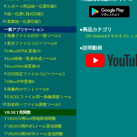
8
スポーツ用品統一伝票印刷5
9
統一伝票C様式印刷5
10
業際統一伝票印刷5
●商品カテゴリ
一般アプリケーション
1
画像ファイル日付一致ツール3
201 Androidスマホタブレッ
2
差分ファイルコピーツール9
●説明動画
3
OfficeHTML変換10
4
Exif情報一覧表作成ツール8
5
ExcelWeb表変換10
6
日付指定ファイルコピーツール3
7
OfficePDF変換8
8
画像内カウントツール6
9
EXCELファイル同一画像調査ツール
10
別名同一ファイル調査ツール5
VB.NET用関数
1
VB2010用Exif情報取得関数
2
VB2010用POP3メール受信関数
3
VB2010用SMTPメール送信関数