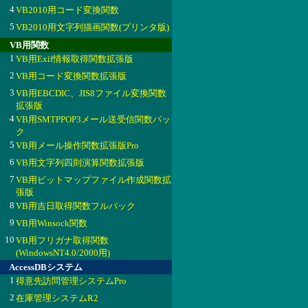
4
VB2010用コード変換関数
5
VB2010用文字列描画関数(プリンタ版)
VB用関数
1
VB用Exif情報取得関数拡張版
2
VB用コード変換関数拡張版
3
VB用EBCDIC、JIS8ファイル変換関数
拡張版
4
VB用SMTPPOP3メール送受信関数パッ
ク
5
VB用メール操作関数拡張版Pro
6
VB用文字列四則演算関数拡張版
7
VB用ビットマップファイル作成関数拡
張版
8
VB用吉日取得関数フルパック
9
VB用Winsock関数
10
VB用フリガナ取得関数
(WindowsNT4.0/2000用)
AccessDBシステム
1
得意先訪問管理システムPro
2
在庫管理システムR2