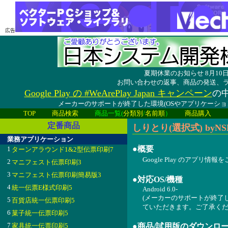
広告
夏期休業のお知らせ 8月1
お問い合わせの返事、商品の発送、
Google Play の #WeArePlay Japan キャンペーン
の中
メーカーのサポートが終了した環境(OSやアプリケーシ
TOP
商品検索
商品一覧(
分類別
/
名前順
）
商品購入
定番商品
しりとり(選択式) byNSDev
業務アプリケーション
●概要
1
ターンアラウンド1&2型伝票印刷7
Google Play のアプリ情
2
マニフェスト伝票印刷3
3
マニフェスト伝票印刷簡易版3
●対応OS/機種
4
統一伝票E様式印刷5
Android 6.0-
(メーカーのサポートが終了
5
百貨店統一伝票印刷5
ていただきます。ご了承くだ
6
菓子統一伝票印刷5
7
家具統一伝票印刷5
●商品/試用版のダウンロ