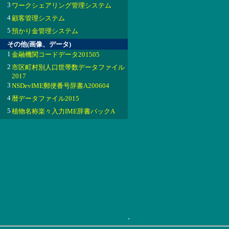
3
ワークシェアリング管理システム
4
顧客管理システム
5
預かり金管理システム
その他(画像、データ)
1
金融機関コードデータ201505
2
市区町村別人口世帯数データファイル
2017
3
NSDevIME郵便番号辞書A200604
4
暦データファイル2015
5
植物名称楽々入力IME辞書パックA
.