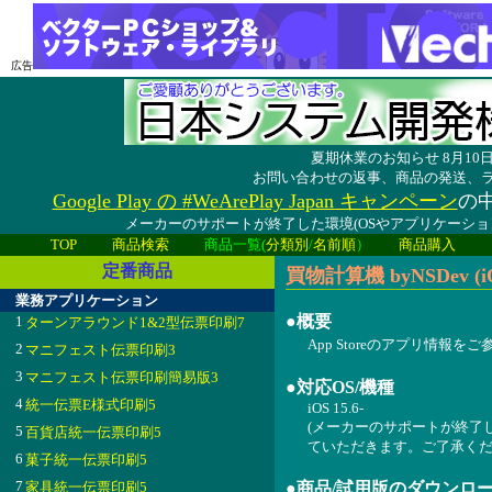
広告
夏期休業のお知らせ 8月1
お問い合わせの返事、商品の発送、
Google Play の #WeArePlay Japan キャンペーン
の中
メーカーのサポートが終了した環境(OSやアプリケーシ
TOP
商品検索
商品一覧(
分類別
/
名前順
）
商品購入
定番商品
買物計算機 byNSDev (iO
業務アプリケーション
●概要
1
ターンアラウンド1&2型伝票印刷7
App Storeのアプリ情報を
2
マニフェスト伝票印刷3
3
マニフェスト伝票印刷簡易版3
●対応OS/機種
4
統一伝票E様式印刷5
iOS 15.6-
(メーカーのサポートが終了
5
百貨店統一伝票印刷5
ていただきます。ご了承くだ
6
菓子統一伝票印刷5
7
家具統一伝票印刷5
●商品/試用版のダウンロ