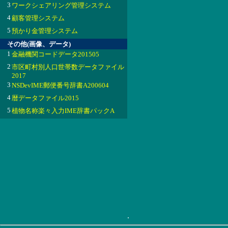
3
ワークシェアリング管理システム
4
顧客管理システム
5
預かり金管理システム
その他(画像、データ)
1
金融機関コードデータ201505
2
市区町村別人口世帯数データファイル
2017
3
NSDevIME郵便番号辞書A200604
4
暦データファイル2015
5
植物名称楽々入力IME辞書パックA
.