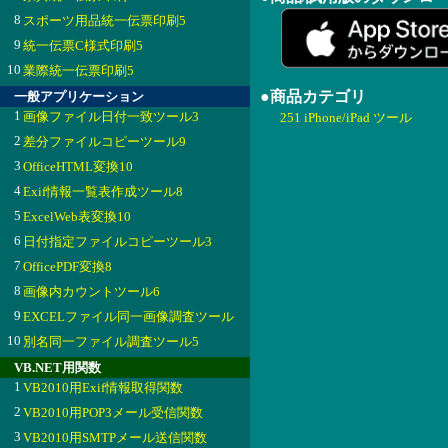
8
スポーツ用品統一伝票印刷5
9
統一伝票C様式印刷5
10
業際統一伝票印刷5
●商品カテゴリ
一般アプリケーション
1
画像ファイル日付一致ツール3
251 iPhone/iPad ツール
2
差分ファイルコピーツール9
3
OfficeHTML変換10
4
Exif情報一覧表作成ツール8
5
ExcelWeb表変換10
6
日付指定ファイルコピーツール3
7
OfficePDF変換8
8
画像内カウントツール6
9
EXCELファイル同一画像調査ツール
10
別名同一ファイル調査ツール5
VB.NET用関数
1
VB2010用Exif情報取得関数
2
VB2010用POP3メール受信関数
3
VB2010用SMTPメール送信関数