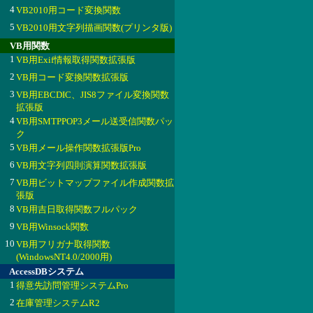
4
VB2010用コード変換関数
5
VB2010用文字列描画関数(プリンタ版)
VB用関数
1
VB用Exif情報取得関数拡張版
2
VB用コード変換関数拡張版
3
VB用EBCDIC、JIS8ファイル変換関数
拡張版
4
VB用SMTPPOP3メール送受信関数パッ
ク
5
VB用メール操作関数拡張版Pro
6
VB用文字列四則演算関数拡張版
7
VB用ビットマップファイル作成関数拡
張版
8
VB用吉日取得関数フルパック
9
VB用Winsock関数
10
VB用フリガナ取得関数
(WindowsNT4.0/2000用)
AccessDBシステム
1
得意先訪問管理システムPro
2
在庫管理システムR2